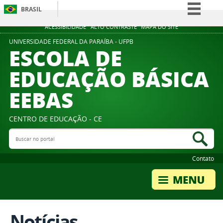
BRASIL
Simplifique!
ACESSIBILIDADE
ALTO CONTRASTE
MAPA DO SITE
Comunica BR
UNIVERSIDADE FEDERAL DA PARAÍBA - UFPB
ESCOLA DE
Participe
EDUCAÇÃO BÁSICA
Acesso à informação
EEBAS
Legislação
Canais
CENTRO DE EDUCAÇÃO - CE
Buscar no portal
Bus
Contato
Notícias