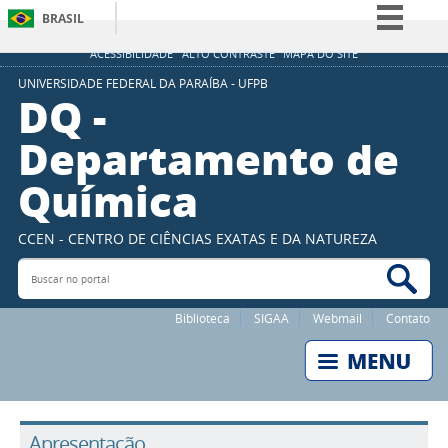
BRASIL
Simplifique!
ACESSIBILIDADE
ALTO CONTRASTE
MAPA DO SITE
Comunica BR
UNIVERSIDADE FEDERAL DA PARAÍBA - UFPB
DQ -
Participe
Departamento de
Acesso à informação
Química
Legislação
Canais
CCEN - CENTRO DE CIÊNCIAS EXATAS E DA NATUREZA
Buscar no portal
Bus
Biblioteca
SIGAA
Webmail
Contato
Apresentação