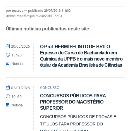
por
mateus
—
publicado
29/07/2016 11h00,
última modificação
30/08/2016 13h03
Últimas notícias publicadas neste site
por
publicado
20/05/2026
O Prof. HERMI FELINTO DE BRITO –
Ercules
Egresso do Curso de Bacharelado em
15h26
Teotonio
Química da UPFB é o mais novo membro
Notícia
titular da Academia Brasileira de Ciências
por
publicado
CONCURSO
02/01/2026
Ercules
CONCURSOS PÚBLICOS PARA
10h39
Teotonio
PROFESSOR DO MAGISTÉRIO
Notícia
SUPERIOR
CONCURSOS PÚBLICOS DE PROVAS E
TÍTULOS PARA PROFESSOR DO