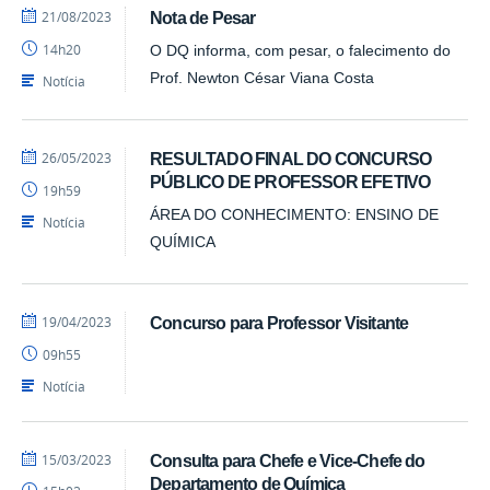
por
publicado
21/08/2023
Nota de Pesar
Ercules
14h20
O DQ informa, com pesar, o falecimento do
Teotonio
Prof. Newton César Viana Costa
Notícia
por
publicado
26/05/2023
RESULTADO FINAL DO CONCURSO
Ercules
PÚBLICO DE PROFESSOR EFETIVO
19h59
Teotonio
ÁREA DO CONHECIMENTO: ENSINO DE
Notícia
QUÍMICA
por
publicado
19/04/2023
Concurso para Professor Visitante
Marcio
09h55
-
DQ
Notícia
por
publicado
15/03/2023
Consulta para Chefe e Vice-Chefe do
Marcio
Departamento de Química