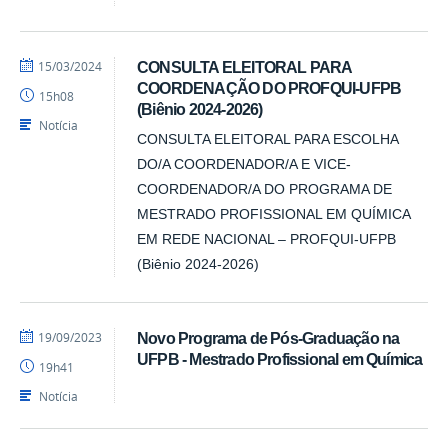
por
publicado
15/03/2024
CONSULTA ELEITORAL PARA
Ercules
COORDENAÇÃO DO PROFQUI-UFPB
15h08
Teotonio
(Biênio 2024-2026)
Notícia
CONSULTA ELEITORAL PARA ESCOLHA
DO/A COORDENADOR/A E VICE-
COORDENADOR/A DO PROGRAMA DE
MESTRADO PROFISSIONAL EM QUÍMICA
EM REDE NACIONAL – PROFQUI-UFPB
(Biênio 2024-2026)
por
publicado
19/09/2023
Novo Programa de Pós-Graduação na
Marcio
UFPB - Mestrado Profissional em Química
19h41
-
DQ
Notícia