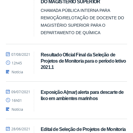
DO MAGISTÉRIO SUPERIOR
CHAMADA PÚBLICA INTERNA PARA
REMOÇÃO/RELOTAÇÃO DE DOCENTE DO
MAGISTÉRIO SUPERIOR PARA O
DEPARTAMENTO DE QUÍMICA
por
publicado
07/08/2021
Resultado Oficial Final da Seleção de
Marcio
Projetos de Monitoria para o período letivo
12h45
-
2021.1
DQ
Notícia
por
publicado
09/07/2021
Exposição A(mar) alerta para descarte de
Marcio
lixo em ambientes marinhos
16h01
-
DQ
Notícia
por
publicado
28/06/2021
Edital de Seleção de Projetos de Monitoria