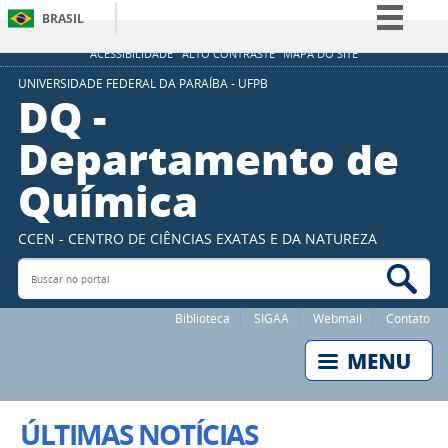
BRASIL
Simplifique!
ACESSIBILIDADE
ALTO CONTRASTE
MAPA DO SITE
Comunica BR
UNIVERSIDADE FEDERAL DA PARAÍBA - UFPB
DQ -
Participe
Departamento de
Acesso à informação
Química
Legislação
Canais
CCEN - CENTRO DE CIÊNCIAS EXATAS E DA NATUREZA
Buscar no portal
Bus
Biblioteca
SIGAA
Webmail
Contato
ÚLTIMAS NOTÍCIAS