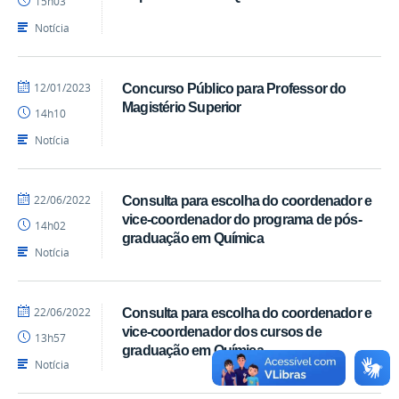
15h03
-
DQ
Notícia
por
publicado
12/01/2023
Concurso Público para Professor do
Marcio
Magistério Superior
14h10
-
DQ
Notícia
por
publicado
22/06/2022
Consulta para escolha do coordenador e
Marcio
vice-coordenador do programa de pós-
14h02
-
graduação em Química
DQ
Notícia
por
publicado
22/06/2022
Consulta para escolha do coordenador e
Marcio
vice-coordenador dos cursos de
13h57
-
graduação em Química
DQ
Notícia