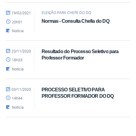
por
publicado
ELEIÇÃO PARA CHEFE DO DQ
19/02/2021
Ercules
Normas - Consulta Chefia do DQ
20h01
Teotonio
Notícia
por
publicado
23/11/2020
Resultado do Processo Seletivo para
Rafaela
Professor Formador
18h33
Notícia
por
publicado
03/11/2020
PROCESSO SELETIVO PARA
Rafaela
PROFESSOR FORMADOR DO DQ
14h44
Notícia