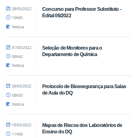
por
publicado
28/03/2022
Concurso para Professor Substituto -
Marcio
Edital 06/2022
10h05
-
DQ
Notícia
por
publicado
31/03/2022
Seleção de Monitores para o
Marcio
Departamento de Química
08h42
-
DQ
Notícia
por
publicado
28/03/2022
Protocolo de Biossegurança para Salas
Marcio
de Aula do DQ
08h55
-
DQ
Notícia
por
publicado
18/03/2022
Mapas de Riscos dos Laboratórios de
Marcio
Ensino do DQ
11h00
-