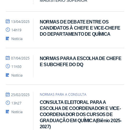
MAGISTÉRIO SUPERIOR
por
publicado
13/04/2025
NORMAS DE DEBATE ENTRE OS
Ercules
CANDIDATOS À CHEFE E VICE-CHEFE
14h19
Teotonio
DO DEPARTAMENTO DE QUÍMICA
Notícia
por
publicado
07/04/2025
NORMAS PARA A ESCOLHA DE CHEFE
Ercules
E SUBCHEFE DO DQ
11h50
Teotonio
Notícia
por
publicado
NORMAS PARA A CONSULTA
25/02/2025
Ercules
CONSULTA ELEITORAL PARA A
13h27
Teotonio
ESCOLHA DE COORDENADOR E VICE-
Notícia
COORDENADOR DOS CURSOS DE
GRADUAÇÃO EM QUÍMICA(Biênio 2025-
2027)