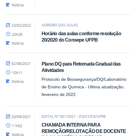
DQ
Notícia
por
publicado
HORÁRIO DAS AULAS
23/02/2022
Marcio
Horário das aulas conforme resolução
20h28
-
20/2020 do Consepe UFPB
DQ
Notícia
por
publicado
02/06/2021
Plano DQ para Retomada Gradual das
Ercules
Atividades
10h11
Teotonio
Protocolo de Biossegurança/DQ/Laboratório
Notícia
de Ensino de Química - Ultima atualização:
fevereiro de 2022.
por
publicado
EDITAL Nº 001/2021 - DQ/CCEN/UFPB
20/09/2021
Marcio
CHAMADA INTERNA PARA
11h02
-
REMOÇÃO/RELOTAÇÃO DE DOCENTE
DQ
Notícia