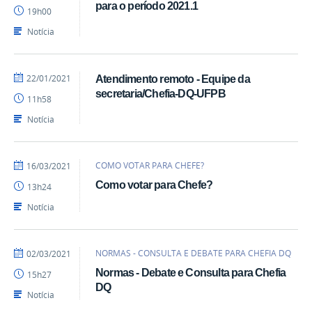
Marcio
para o período 2021.1
19h00
-
DQ
Notícia
por
publicado
22/01/2021
Atendimento remoto - Equipe da
Ercules
secretaria/Chefia-DQ-UFPB
11h58
Teotonio
Notícia
por
publicado
COMO VOTAR PARA CHEFE?
16/03/2021
Ercules
Como votar para Chefe?
13h24
Teotonio
Notícia
por
publicado
NORMAS - CONSULTA E DEBATE PARA CHEFIA DQ
02/03/2021
Ercules
Normas - Debate e Consulta para Chefia
15h27
Teotonio
DQ
Notícia