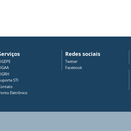
Serviços
Redes sociais
SIGEPE
Twitter
SIGAA
Facebook
SIGRH
Suporte STI
Contato
Ponto Eletrônico