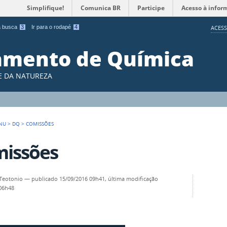
Simplifique!
Comunica BR
Participe
Acesso à infor
 a busca
3
Ir para o rodapé
4
ACESS
amento de Química
 E DA NATUREZA
NU
>
DQ
>
COMISSÕES
issões
 Teotonio
—
publicado
15/09/2016 09h41,
última modificação
 06h48