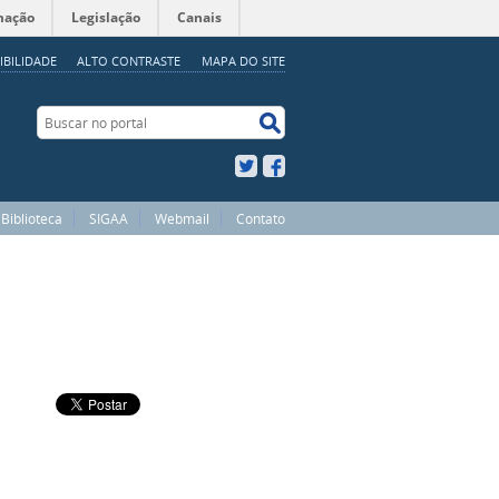
mação
Legislação
Canais
IBILIDADE
ALTO CONTRASTE
MAPA DO SITE
Buscar no portal
Buscar no portal
Twitter
Facebook
Biblioteca
SIGAA
Webmail
Contato