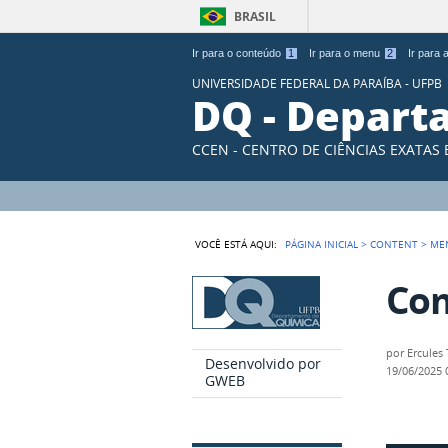
BRASIL
Ir para o conteúdo
1
Ir para o menu
2
Ir para
UNIVERSIDADE FEDERAL DA PARAÍBA - UFPB
DQ - Depart
CCEN - CENTRO DE CIÊNCIAS EXATAS
VOCÊ ESTÁ AQUI:
PÁGINA INICIAL
>
CONTENT
>
ME
Com
por
Ercules
Desenvolvido por
19/06/2025
GWEB