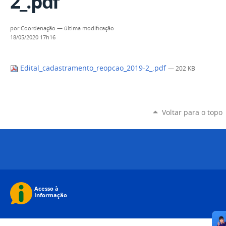
2_.pdf
por
Coordenação
—
última modificação
18/05/2020 17h16
Edital_cadastramento_reopcao_2019-2_.pdf
— 202 KB
Voltar para o topo