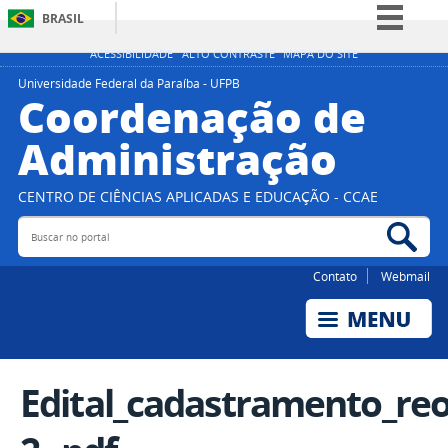
BRASIL
Simplifique!
ACESSIBILIDADE
ALTO CONTRASTE
MAPA DO SITE
Comunica BR
Universidade Federal da Paraíba - UFPB
Coordenação de
Participe
Administração
Acesso à informação
Legislação
CENTRO DE CIÊNCIAS APLICADAS E EDUCAÇÃO - CCAE
Canais
Buscar no portal
Bus
Contato
Webmail
Edital_cadastramento_re