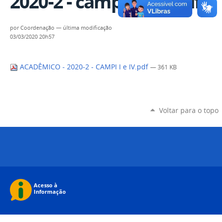
2020-2 - campi I e IV.pdf
por
Coordenação
—
última modificação
03/03/2020 20h57
ACADÊMICO - 2020-2 - CAMPI I e IV.pdf
— 361 KB
Voltar para o topo