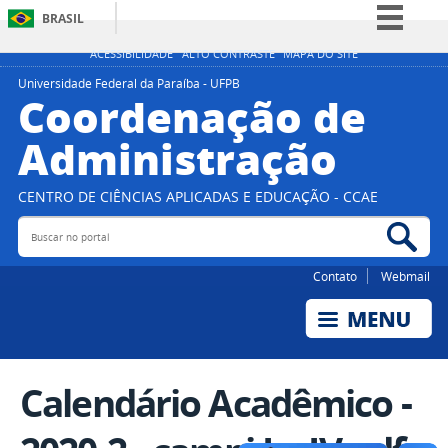
BRASIL
Simplifique!
ACESSIBILIDADE
ALTO CONTRASTE
MAPA DO SITE
Comunica BR
Universidade Federal da Paraíba - UFPB
Coordenação de
Participe
Administração
Acesso à informação
Legislação
CENTRO DE CIÊNCIAS APLICADAS E EDUCAÇÃO - CCAE
Canais
Buscar no portal
Bus
Contato
Webmail
Calendário Acadêmico -