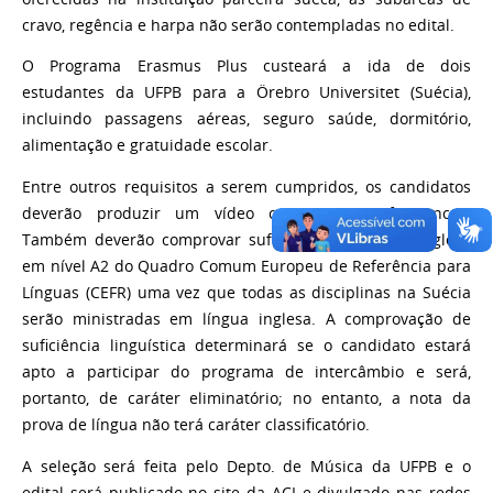
cravo, regência e harpa não serão contempladas no edital.
O Programa Erasmus Plus custeará a ida de dois
estudantes da UFPB para a Örebro Universitet (Suécia),
incluindo passagens aéreas, seguro saúde, dormitório,
alimentação e gratuidade escolar.
Entre outros requisitos a serem cumpridos, os candidatos
deverão produzir um vídeo com suas performances.
Também deverão comprovar suficiência em língua inglesa
em nível A2 do Quadro Comum Europeu de Referência para
Línguas (CEFR) uma vez que todas as disciplinas na Suécia
serão ministradas em língua inglesa. A comprovação de
suficiência linguística determinará se o candidato estará
apto a participar do programa de intercâmbio e será,
portanto, de caráter eliminatório; no entanto, a nota da
prova de língua não terá caráter classificatório.
A seleção será feita pelo Depto. de Música da UFPB e o
edital será publicado no site da ACI e divulgado nas redes