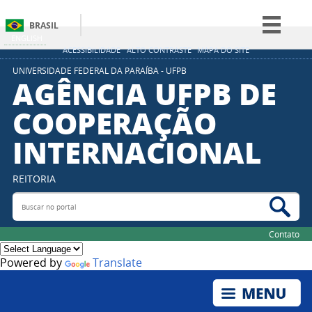
BRASIL
ENGLISH
Simplifique!
ACESSIBILIDADE
ALTO CONTRASTE
MAPA DO SITE
Comunica BR
UNIVERSIDADE FEDERAL DA PARAÍBA - UFPB
AGÊNCIA UFPB DE
Participe
COOPERAÇÃO
Acesso à informação
INTERNACIONAL
Legislação
Canais
REITORIA
Buscar no portal
Bus
Contato
Powered by
Translate