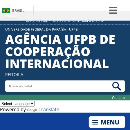
BRASIL
ENGLISH
Simplifique!
ACESSIBILIDADE
ALTO CONTRASTE
MAPA DO SITE
Comunica BR
UNIVERSIDADE FEDERAL DA PARAÍBA - UFPB
AGÊNCIA UFPB DE
Participe
COOPERAÇÃO
Acesso à informação
INTERNACIONAL
Legislação
Canais
REITORIA
Buscar no portal
Bus
Contato
Powered by
Translate