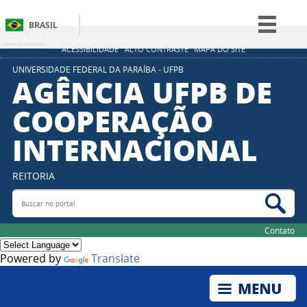
BRASIL
ENGLISH
Simplifique!
ACESSIBILIDADE
ALTO CONTRASTE
MAPA DO SITE
Comunica BR
UNIVERSIDADE FEDERAL DA PARAÍBA - UFPB
AGÊNCIA UFPB DE
Participe
COOPERAÇÃO
Acesso à informação
INTERNACIONAL
Legislação
Canais
REITORIA
Buscar no portal
Bus
Contato
Powered by
Translate