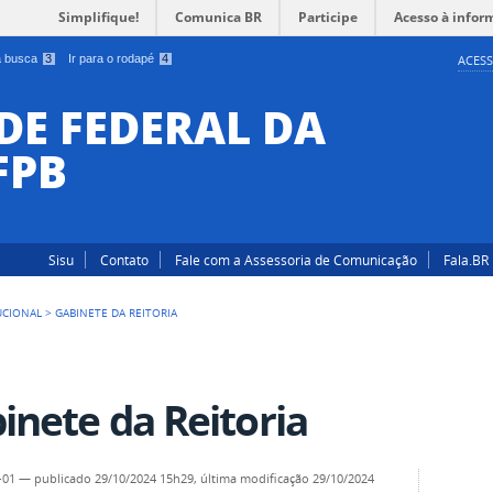
Simplifique!
Comunica BR
Participe
Acesso à infor
 a busca
3
Ir para o rodapé
4
ACESS
DE FEDERAL DA
FPB
Sisu
Contato
Fale com a Assessoria de Comunicação
Fala.BR
UCIONAL
>
GABINETE DA REITORIA
inete da Reitoria
-01
—
publicado
29/10/2024 15h29,
última modificação
29/10/2024