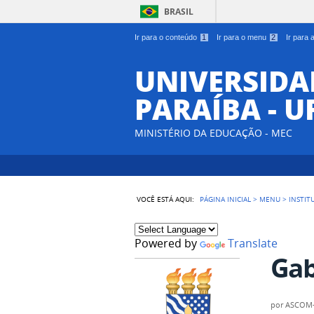
BRASIL
Ir para o conteúdo
1
Ir para o menu
2
Ir para
UNIVERSIDA
PARAÍBA - U
MINISTÉRIO DA EDUCAÇÃO - MEC
VOCÊ ESTÁ AQUI:
PÁGINA INICIAL
>
MENU
>
INSTIT
Powered by
Translate
Gab
por
ASCOM