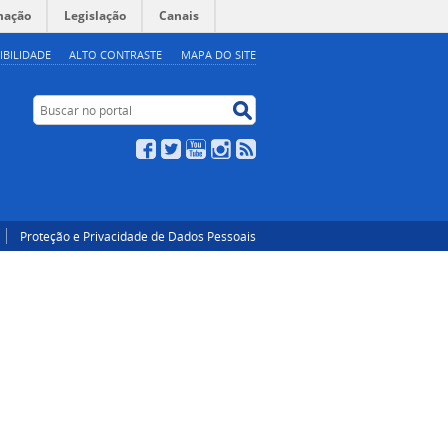
mação
Legislação
Canais
IBILIDADE
ALTO CONTRASTE
MAPA DO SITE
Buscar no portal
Buscar no portal
Facebook
Twitter
YouTube
Instagram
RSS
Proteção e Privacidade de Dados Pessoais