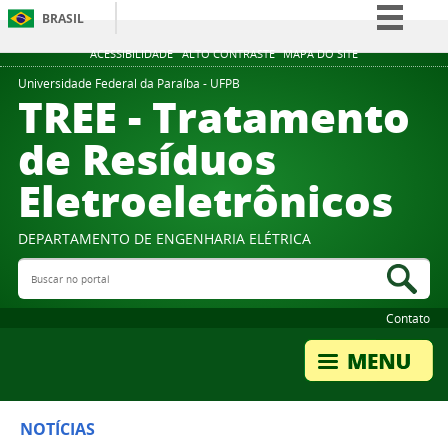
BRASIL
Simplifique!
ACESSIBILIDADE
ALTO CONTRASTE
MAPA DO SITE
Comunica BR
Universidade Federal da Paraíba - UFPB
TREE - Tratamento
Participe
de Resíduos
Acesso à informação
Eletroeletrônicos
Legislação
Canais
DEPARTAMENTO DE ENGENHARIA ELÉTRICA
Buscar no portal
Bus
Contato
NOTÍCIAS