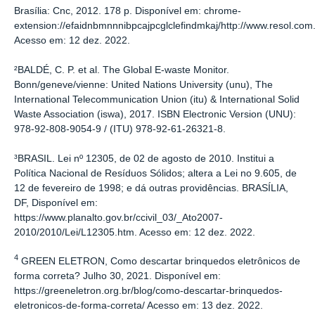
Brasília: Cnc, 2012. 178 p. Disponível em: chrome-
extension://efaidnbmnnnibpcajpcglclefindmkaj/http://www.resol.co
Acesso em: 12 dez. 2022.
²BALDÉ, C. P. et al. The Global E-waste Monitor.
Bonn/geneve/vienne: United Nations University (unu), The
International Telecommunication Union (itu) & International Solid
Waste Association (iswa), 2017. ISBN Electronic Version (UNU):
978-92-808-9054-9 / (ITU) 978-92-61-26321-8.
³BRASIL. Lei nº 12305, de 02 de agosto de 2010. Institui a
Política Nacional de Resíduos Sólidos; altera a Lei no 9.605, de
12 de fevereiro de 1998; e dá outras providências. BRASÍLIA,
DF, Disponível em:
https://www.planalto.gov.br/ccivil_03/_Ato2007-
2010/2010/Lei/L12305.htm. Acesso em: 12 dez. 2022.
4
GREEN ELETRON, Como descartar brinquedos eletrônicos de
forma correta? Julho 30, 2021. Disponível em:
https://greeneletron.org.br/blog/como-descartar-brinquedos-
eletronicos-de-forma-correta/ Acesso em: 13 dez. 2022.