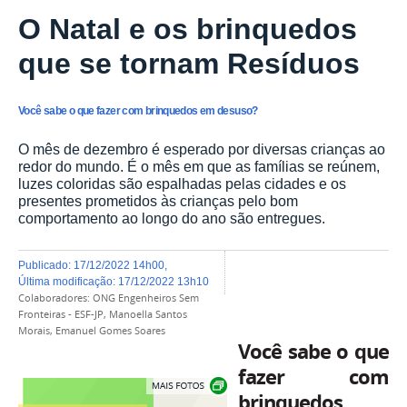
O Natal e os brinquedos
que se tornam Resíduos
Você sabe o que fazer com brinquedos em desuso?
O mês de dezembro é esperado por diversas crianças ao
redor do mundo. É o mês em que as famílias se reúnem,
luzes coloridas são espalhadas pelas cidades e os
presentes prometidos às crianças pelo bom
comportamento ao longo do ano são entregues.
publicado
:
17/12/2022 14h00
,
última modificação
:
17/12/2022 13h10
Colaboradores:
ONG Engenheiros Sem
Fronteiras - ESF-JP, Manoella Santos
Morais, Emanuel Gomes Soares
Você sabe o que
fazer com
Exibir carrossel de imagens
brinquedos