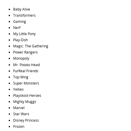
Baby Alive
Transformers
Gaming
Nerf
My Little Pony
Play-Doh
Magic: The Gathering
Power Rangers
Monopoly
Mr. Potato Head
FurReal Friends
Top Wing
Super Monsters
Yellies
Playskool Heroes
Mighty Muggs
Marvel
Star Wars
Disney Princess
Frozen