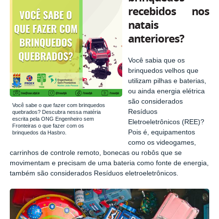
recebidos nos
natais
anteriores?
Você sabia que os
brinquedos velhos que
utilizam pilhas e baterias,
ou ainda energia elétrica
são considerados
Você sabe o que fazer com brinquedos
Resíduos
quebrados? Descubra nessa matéria
escrita pela ONG Engenheiro sem
Eletroeletrônicos (REE)?
Fronteiras o que fazer com os
Pois é, equipamentos
brinquedos da Hasbro.
como os videogames,
carrinhos de controle remoto, bonecas ou robôs que se
movimentam e precisam de uma bateria como fonte de energia,
também são considerados Resíduos eletroeletrônicos.