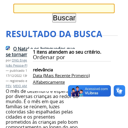
RESULTADO DA BUSCA
O Natal e os brinquedos que
1
itens atendem ao seu critério.
se tornam Resíduos
Ordenar por
por
ONG Engenheiros Sem Fronteiras (Núcleo
João Pessoa-PB)
relevância
—
publicado
17/12/2022
—
última modificação
Data (mais Recente Primeiro)
17/12/2022 13h10
— registrado em:
REES
,
ESF
,
TREE
,
RECLICLAGEM
,
Alfabeticamente
PEV
,
MEIO AMBIENTE
O mês de dezembro é esperado
por diversas crianças ao redor do
mundo. É o mês em que as
famílias se reúnem, luzes
coloridas são espalhadas pelas
cidades e os presentes
prometidos às crianças pelo bom
comportamento ao longo do ano