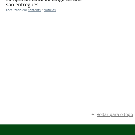
são entregues.
Localizado em
Contents
/
Notícias
Voltar para o topo