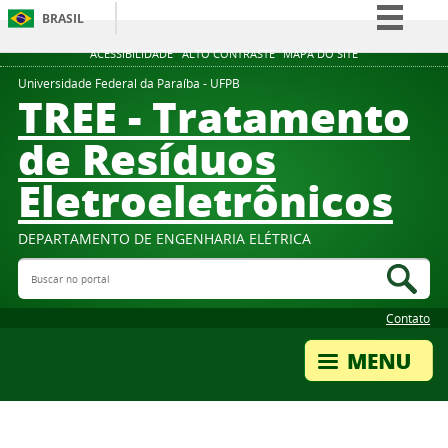
BRASIL
Simplifique!
ACESSIBILIDADE
ALTO CONTRASTE
MAPA DO SITE
Comunica BR
Universidade Federal da Paraíba - UFPB
TREE - Tratamento
Participe
de Resíduos
Acesso à informação
Eletroeletrônicos
Legislação
Canais
DEPARTAMENTO DE ENGENHARIA ELÉTRICA
Buscar no portal
Bus
Contato