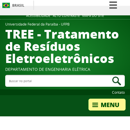
BRASIL
Simplifique!
ACESSIBILIDADE
ALTO CONTRASTE
MAPA DO SITE
Comunica BR
Universidade Federal da Paraíba - UFPB
TREE - Tratamento
Participe
de Resíduos
Acesso à informação
Eletroeletrônicos
Legislação
Canais
DEPARTAMENTO DE ENGENHARIA ELÉTRICA
Buscar no portal
Bus
Contato