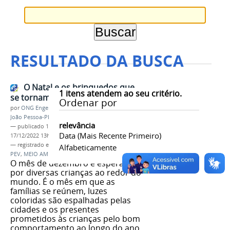
RESULTADO DA BUSCA
O Natal e os brinquedos que
1
itens atendem ao seu critério.
se tornam Resíduos
Ordenar por
por
ONG Engenheiros Sem Fronteiras (Núcleo
João Pessoa-PB)
relevância
—
publicado
17/12/2022
—
última modificação
Data (mais Recente Primeiro)
17/12/2022 13h10
— registrado em:
REES
,
ESF
,
TREE
,
RECLICLAGEM
,
Alfabeticamente
PEV
,
MEIO AMBIENTE
O mês de dezembro é esperado
por diversas crianças ao redor do
mundo. É o mês em que as
famílias se reúnem, luzes
coloridas são espalhadas pelas
cidades e os presentes
prometidos às crianças pelo bom
comportamento ao longo do ano