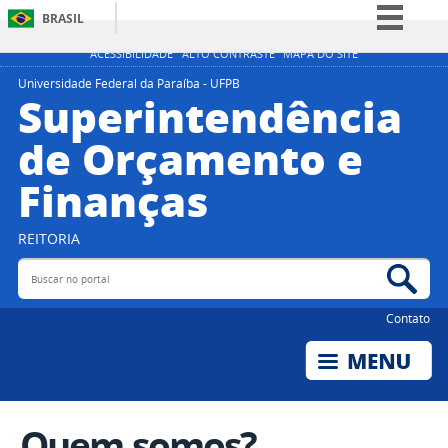
BRASIL
Simplifique!
ACESSIBILIDADE
ALTO CONTRASTE
MAPA DO SITE
Comunica BR
Universidade Federal da Paraíba - UFPB
Superintendência
Participe
de Orçamento e
Acesso à informação
Finanças
Legislação
Canais
REITORIA
Buscar no portal
Bus
Contato
Quem somos?