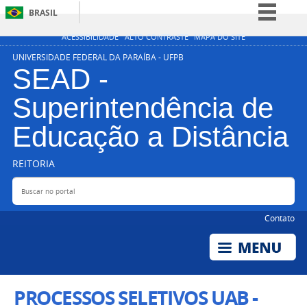
BRASIL
Simplifique!
ACESSIBILIDADE
ALTO CONTRASTE
MAPA DO SITE
Comunica BR
UNIVERSIDADE FEDERAL DA PARAÍBA - UFPB
SEAD -
Participe
Superintendência de
Acesso à informação
Legislação
Educação a Distância
Canais
REITORIA
Buscar no portal
Bus
Contato
PROCESSOS SELETIVOS UAB -