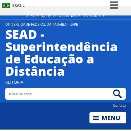
BRASIL
Simplifique!
ACESSIBILIDADE
ALTO CONTRASTE
MAPA DO SITE
Comunica BR
UNIVERSIDADE FEDERAL DA PARAÍBA - UFPB
SEAD -
Participe
Superintendência
Acesso à informação
de Educação a
Legislação
Canais
Distância
REITORIA
Buscar no portal
Bus
Contato