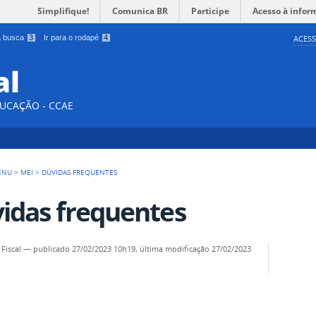
Simplifique!
Comunica BR
Participe
Acesso à infor
 a busca
3
Ir para o rodapé
4
ACESS
al
DUCAÇÃO - CCAE
ENU
>
MEI
>
DÚVIDAS FREQUENTES
idas frequentes
Fiscal
—
publicado
27/02/2023 10h19,
última modificação
27/02/2023