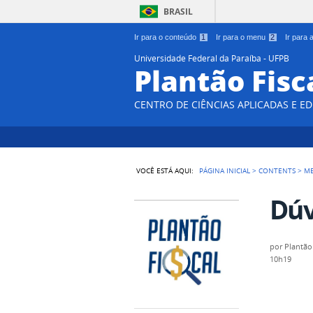
BRASIL
Ir para o conteúdo
1
Ir para o menu
2
Ir para
Universidade Federal da Paraíba - UFPB
Plantão Fisc
CENTRO DE CIÊNCIAS APLICADAS E E
VOCÊ ESTÁ AQUI:
PÁGINA INICIAL
>
CONTENTS
>
M
Dúv
por
Plantão 
10h19