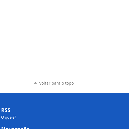
Voltar para o topo
RSS
O que é?