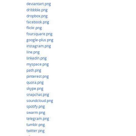
deviantart.png
dribbble.png
dropbox.png
facebook.png
flickr.png
foursquare.png
google-plus.png
instagram.png
line.png
linkedin.png
myspace.png
path.png
pinterest.png
quora.png
skype.png
snapchat.png
soundcloud.png
spotify.png
swarm.png
telegram.png
tumblr.png
twitter.png