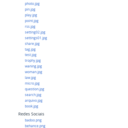
photo.jpg
pin.jpg
play.jpg
point.jpg
rss.jpg
setting02.jpg
settings01.jpg
share.jpg
tag.jpg
test.jpg
trophy.jpg
waning.jpg
woman.jpg
law.jpg
micro.jpg
question.jpg
search.jpg
arquivo.jpg
book.jpg
Redes Sociais
badoo.png
behance.png