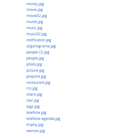
money.jpg
movie.jpg
movie02.jpg
mundi.jpg
music.jpg
music02.jpg
notification.jpg
organograma.jpg
people (2).jpg
people.jpg
photo.jpg
picture.jpg
pinpoint.jpg
restaurant.jpg
rss.jpg
share.jpg
star.jpg
tags.jpg
telefone.jpg
telefone-agenda.jpg
trophy.jpg
woman.jpg