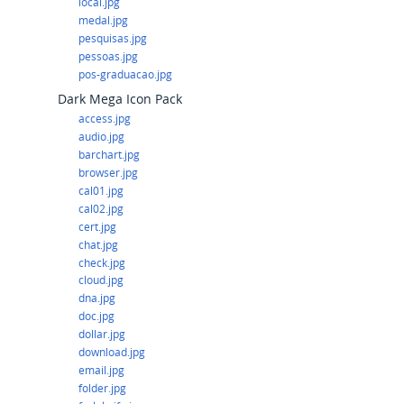
local.jpg
medal.jpg
pesquisas.jpg
pessoas.jpg
pos-graduacao.jpg
Dark Mega Icon Pack
access.jpg
audio.jpg
barchart.jpg
browser.jpg
cal01.jpg
cal02.jpg
cert.jpg
chat.jpg
check.jpg
cloud.jpg
dna.jpg
doc.jpg
dollar.jpg
download.jpg
email.jpg
folder.jpg