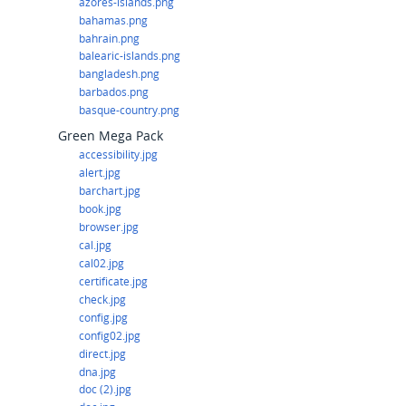
azores-islands.png
bahamas.png
bahrain.png
balearic-islands.png
bangladesh.png
barbados.png
basque-country.png
Green Mega Pack
accessibility.jpg
alert.jpg
barchart.jpg
book.jpg
browser.jpg
cal.jpg
cal02.jpg
certificate.jpg
check.jpg
config.jpg
config02.jpg
direct.jpg
dna.jpg
doc (2).jpg