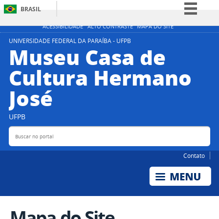
BRASIL
Simplifique!
ACESSIBILIDADE
ALTO CONTRASTE
MAPA DO SITE
Comunica BR
UNIVERSIDADE FEDERAL DA PARAÍBA - UFPB
Museu Casa de
Participe
Cultura Hermano
Acesso à informação
José
Legislação
Canais
UFPB
Buscar no portal
Bus
Contato
Mapa do Site