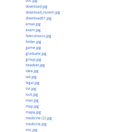
doc.jpg
download.jpg
download_nuvem.jpg
download01.jpg
email.jpg
exam.jpg
faleconosco.jpg
folder.jpg
game.jpg
graduate.jpg
group.jpg
headset.jpg
idea.jpg
lab.jpg
legal.jpg
list.jpg
lock.jpg
mail.jpg
map.jpg
mapa.jpg
medicine (2).jpg
medicine.jpg
mic.jpg