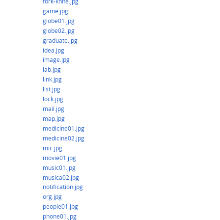
fork-knife.jpg
game.jpg
globe01.jpg
globe02.jpg
graduate.jpg
idea.jpg
image.jpg
lab.jpg
link.jpg
list.jpg
lock.jpg
mail.jpg
map.jpg
medicine01.jpg
medicine02.jpg
mic.jpg
movie01.jpg
music01.jpg
musica02.jpg
notification.jpg
org.jpg
people01.jpg
phone01.jpg