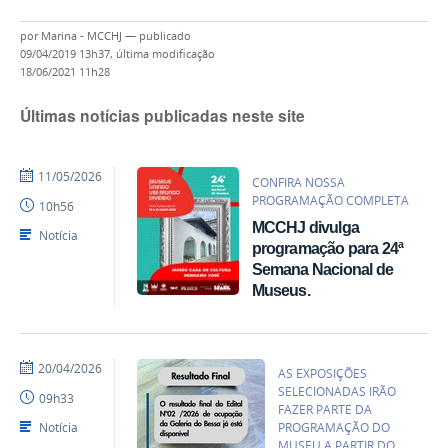
por
Marina - MCCHJ
—
publicado
09/04/2019 13h37,
última modificação
18/06/2021 11h28
Últimas notícias publicadas neste site
por
publicado
11/05/2026
CONFIRA NOSSA
Gabriela
PROGRAMAÇÃO COMPLETA
10h56
-
MCCHJ divulga
MCCHJ
Notícia
programação para 24ª
Semana Nacional de
Museus.
por
publicado
20/04/2026
AS EXPOSIÇÕES
Gabriela
SELECIONADAS IRÃO
09h33
-
FAZER PARTE DA
MCCHJ
Notícia
PROGRAMAÇÃO DO
MUSEU A PARTIR DO