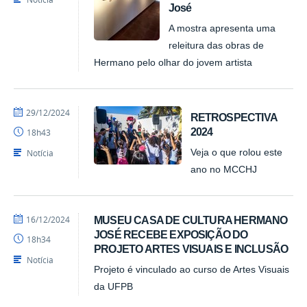
José
A mostra apresenta uma
releitura das obras de
Hermano pelo olhar do jovem artista
por
publicado
29/12/2024
RETROSPECTIVA
Felipesynval
2024
18h43
MCCHJ
Notícia
Veja o que rolou este
ano no MCCHJ
por
publicado
16/12/2024
MUSEU CASA DE CULTURA HERMANO
Felipesynval
JOSÉ RECEBE EXPOSIÇÃO DO
18h34
MCCHJ
PROJETO ARTES VISUAIS E INCLUSÃO
Notícia
Projeto é vinculado ao curso de Artes Visuais
da UFPB