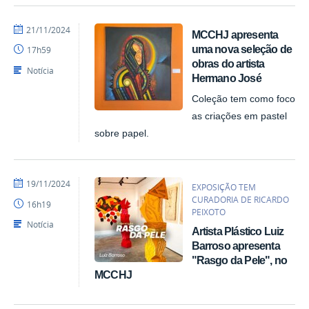
por
publicado
21/11/2024
MCCHJ apresenta
Felipesynval
uma nova seleção de
17h59
MCCHJ
obras do artista
Notícia
Hermano José
Coleção tem como foco
as criações em pastel
sobre papel.
por
publicado
19/11/2024
EXPOSIÇÃO TEM
Felipesynval
CURADORIA DE RICARDO
16h19
MCCHJ
PEIXOTO
Notícia
Artista Plástico Luiz
Barroso apresenta
"Rasgo da Pele", no
MCCHJ