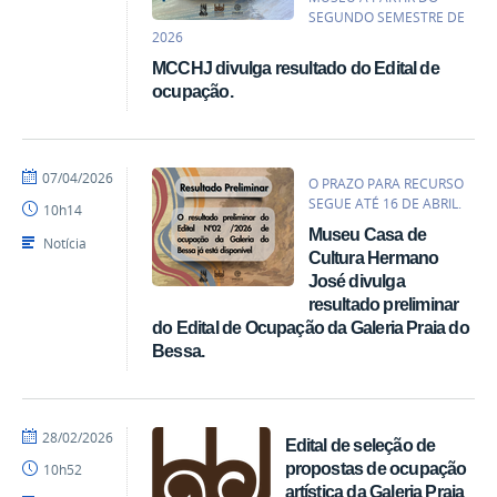
SEGUNDO SEMESTRE DE
2026
MCCHJ divulga resultado do Edital de
ocupação.
por
publicado
07/04/2026
O PRAZO PARA RECURSO
Gabriela
SEGUE ATÉ 16 DE ABRIL.
10h14
-
Museu Casa de
MCCHJ
Notícia
Cultura Hermano
José divulga
resultado preliminar
do Edital de Ocupação da Galeria Praia do
Bessa.
por
publicado
28/02/2026
Edital de seleção de
mateus
propostas de ocupação
10h52
artística da Galeria Praia