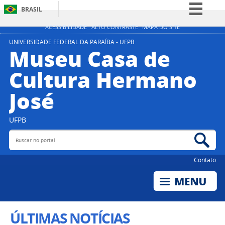
BRASIL
Simplifique!
ACESSIBILIDADE
ALTO CONTRASTE
MAPA DO SITE
Comunica BR
UNIVERSIDADE FEDERAL DA PARAÍBA - UFPB
Museu Casa de
Participe
Cultura Hermano
Acesso à informação
José
Legislação
Canais
UFPB
Buscar no portal
Bus
Contato
ÚLTIMAS NOTÍCIAS