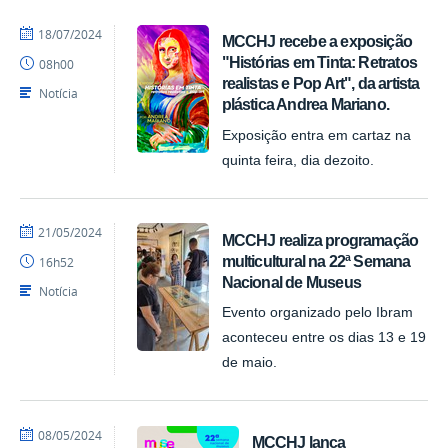
por
publicado
18/07/2024
MCCHJ recebe a exposição
Felipesynval
"Histórias em Tinta: Retratos
08h00
MCCHJ
realistas e Pop Art", da artista
Notícia
plástica Andrea Mariano.
Exposição entra em cartaz na
quinta feira, dia dezoito.
por
publicado
21/05/2024
MCCHJ realiza programação
Felipesynval
multicultural na 22ª Semana
16h52
MCCHJ
Nacional de Museus
Notícia
Evento organizado pelo Ibram
aconteceu entre os dias 13 e 19
de maio.
por
publicado
08/05/2024
MCCHJ lança