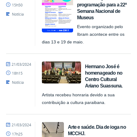
Felipesynval
programação para a 22ª
15h50
MCCHJ
Semana Nacional de
Notícia
Museus
Evento organizado pelo
Ibram acontece entre os
dias 13 e 19 de maio.
por
publicado
21/03/2024
Hermano José é
Felipesynval
homenageado no
18h15
MCCHJ
Centro Cultural
Notícia
Ariano Suassuna.
Artista recebeu honraria devido a sua
contribuição a cultura paraibana.
por
publicado
21/03/2024
Arte e saúde. Dia de ioga no
Felipesynval
MCCHJ.
17h25
MCCHJ