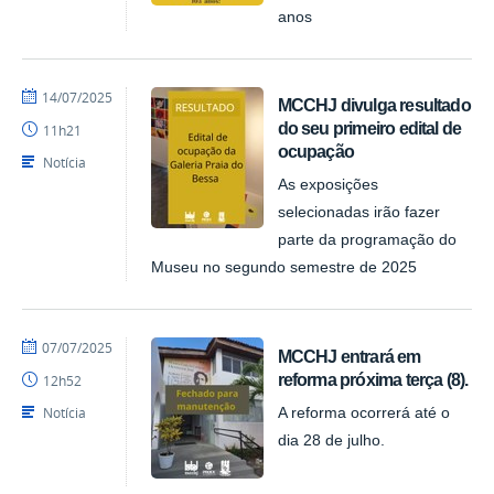
anos
por
publicado
14/07/2025
MCCHJ divulga resultado
Felipesynval
do seu primeiro edital de
11h21
MCCHJ
ocupação
Notícia
As exposições
selecionadas irão fazer
parte da programação do
Museu no segundo semestre de 2025
por
publicado
07/07/2025
MCCHJ entrará em
Felipesynval
reforma próxima terça (8).
12h52
MCCHJ
Notícia
A reforma ocorrerá até o
dia 28 de julho.