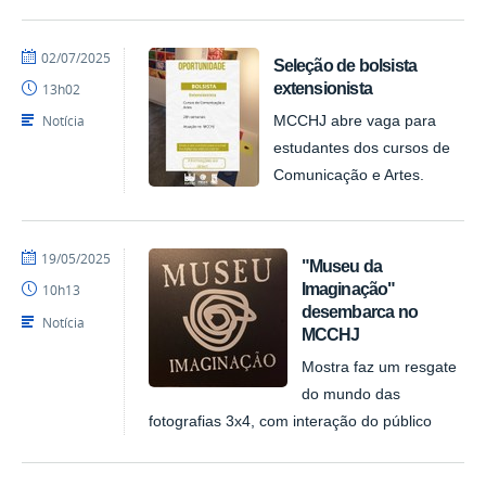
por
publicado
02/07/2025
Seleção de bolsista
Felipesynval
extensionista
13h02
MCCHJ
Notícia
MCCHJ abre vaga para
estudantes dos cursos de
Comunicação e Artes.
por
publicado
19/05/2025
"Museu da
Felipesynval
Imaginação"
10h13
MCCHJ
desembarca no
Notícia
MCCHJ
Mostra faz um resgate
do mundo das
fotografias 3x4, com interação do público