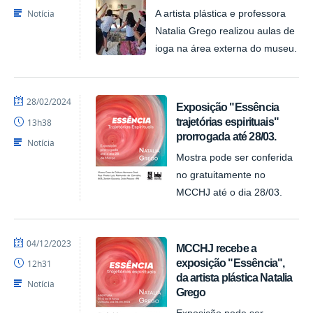
Notícia
A artista plástica e professora
Natalia Grego realizou aulas de
ioga na área externa do museu.
por
publicado
28/02/2024
Exposição "Essência
Felipesynval
trajetórias espirituais"
13h38
MCCHJ
prorrogada até 28/03.
Notícia
Mostra pode ser conferida
no gratuitamente no
MCCHJ até o dia 28/03.
por
publicado
04/12/2023
MCCHJ recebe a
Felipesynval
exposição "Essência",
12h31
MCCHJ
da artista plástica Natalia
Notícia
Grego