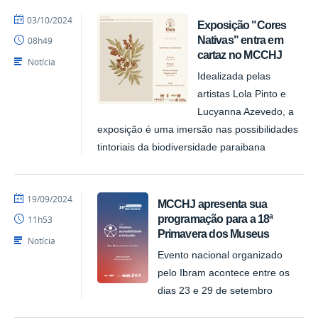
por
publicado
03/10/2024
Exposição "Cores
Felipesynval
Nativas" entra em
08h49
MCCHJ
cartaz no MCCHJ
Notícia
Idealizada pelas
artistas Lola Pinto e
Lucyanna Azevedo, a
exposição é uma imersão nas possibilidades
tintoriais da biodiversidade paraibana
por
publicado
19/09/2024
MCCHJ apresenta sua
Felipesynval
programação para a 18ª
11h53
MCCHJ
Primavera dos Museus
Notícia
Evento nacional organizado
pelo Ibram acontece entre os
dias 23 e 29 de setembro