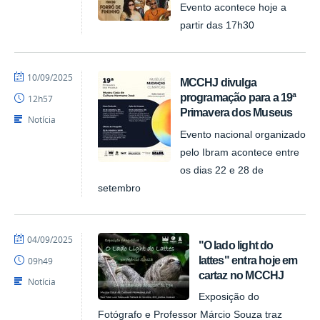
Evento acontece hoje a
partir das 17h30
por
publicado
10/09/2025
MCCHJ divulga
Felipesynval
programação para a 19ª
12h57
MCCHJ
Primavera dos Museus
Notícia
Evento nacional organizado
pelo Ibram acontece entre
os dias 22 e 28 de
setembro
por
publicado
04/09/2025
"O lado light do
Felipesynval
lattes" entra hoje em
09h49
MCCHJ
cartaz no MCCHJ
Notícia
Exposição do
Fotógrafo e Professor Márcio Souza traz