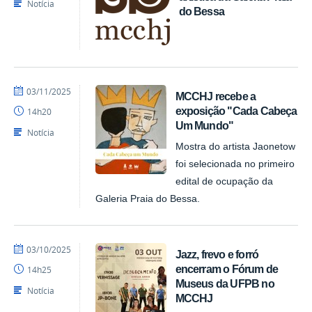
Notícia
do Bessa
por
publicado
03/11/2025
MCCHJ recebe a
Felipesynval
exposição "Cada Cabeça
14h20
MCCHJ
Um Mundo"
Notícia
Mostra do artista Jaonetow
foi selecionada no primeiro
edital de ocupação da
Galeria Praia do Bessa.
por
publicado
03/10/2025
Jazz, frevo e forró
Felipesynval
encerram o Fórum de
14h25
MCCHJ
Museus da UFPB no
Notícia
MCCHJ