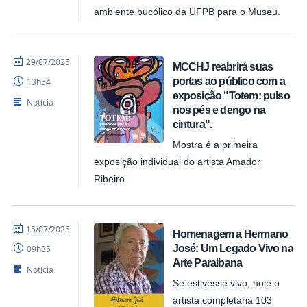
ambiente bucólico da UFPB para o Museu.
por
publicado
29/07/2025
MCCHJ reabrirá suas
Felipesynval
portas ao público com a
13h54
MCCHJ
exposição "Totem: pulso
Notícia
nos pés e dengo na
cintura".
Mostra é a primeira
exposição individual do artista Amador
Ribeiro
por
publicado
15/07/2025
Homenagem a Hermano
Felipesynval
José: Um Legado Vivo na
09h35
MCCHJ
Arte Paraibana
Notícia
Se estivesse vivo, hoje o
artista completaria 103