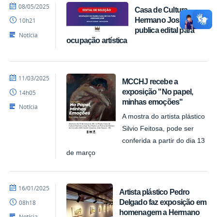
por
publicado
08/05/2025
Casa de Cultura
Felipesynval
Hermano José
10h21
MCCHJ
publica edital para
Notícia
ocupação artística
por
publicado
11/03/2025
MCCHJ recebe a
Felipesynval
exposição "No papel,
14h05
MCCHJ
minhas emoções"
Notícia
A mostra do artista plástico
Silvio Feitosa, pode ser
conferida a partir do dia 13
de março
por
publicado
16/01/2025
Artista plástico Pedro
Felipesynval
Delgado faz exposição em
08h18
MCCHJ
homenagem a Hermano
Notícia