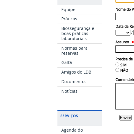
Equipe
Nome do P
Práticas
Data da R
Biossegurança e
Ano
Mês
Dia
Hora
Minuto
/
boas práticas
laboratoriais
Assunto
Normas para
reservas
Precisa de 
GalDi
SIM
NÂO
Amigos do LDB
Comentári
Documentos
Notícias
SERVIÇOS
Agenda do