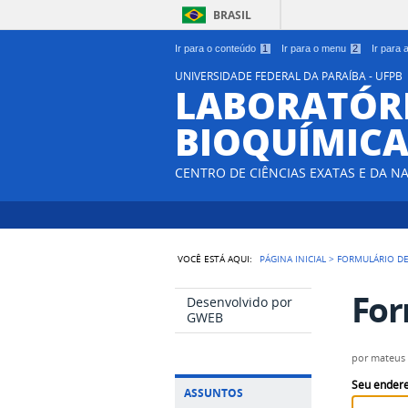
BRASIL
Ir para o conteúdo
1
Ir para o menu
2
Ir para
UNIVERSIDADE FEDERAL DA PARAÍBA - UFPB
LABORATÓRI
BIOQUÍMIC
CENTRO DE CIÊNCIAS EXATAS E DA N
VOCÊ ESTÁ AQUI:
PÁGINA INICIAL
>
FORMULÁRIO DE
For
Desenvolvido por
GWEB
por
mateus
Seu endere
ASSUNTOS