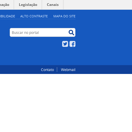
mação
Legislação
Canais
IBILIDADE
ALTO CONTRASTE
MAPA DO SITE
Buscar no portal
Buscar no portal
Twitter
Facebook
Contato
Webmail