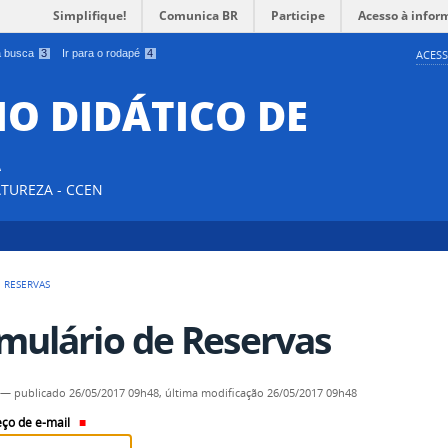
Simplifique!
Comunica BR
Participe
Acesso à infor
 a busca
3
Ir para o rodapé
4
ACESS
O DIDÁTICO DE
A
ATUREZA - CCEN
 RESERVAS
mulário de Reservas
—
publicado
26/05/2017 09h48,
última modificação
26/05/2017 09h48
ço de e-mail