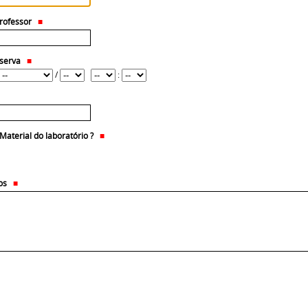
rofessor
eserva
/
:
Material do laboratório ?
os