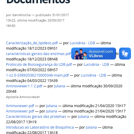
por
danielrocha
—
publicado
31/01/2017
13h22,
última modificação
25/05/2017
16h50
Caracterização_de_lipideos.pdf
—
por
Lucivânia - LDB
— última
modificação 18/12/2023 09h51
caracteristicas-gerais-das-enzimas.pdf
—
por
Lucivânia - LDB
— última
modificação 18/12/2023 08h48
Protocolo de Biossegurança do LDB.pdf
—
por
Lucivânia - LDB
— última
modificação 07/03/2022 08h57
1-s2.0-S0892036210000346-main.pdf
—
por
Lucivânia - LDB
— última
modificação 04/03/2022 15h39
Aminoviewer1.1 2.pdf
—
por
Juliana
— última modificação 30/09/2020
20h48
Apostila Aminoviewer
Aminoviewer.pdf
—
por
Juliana
— última modificação 21/04/2020 15h17
Aminoviewer.pdf
—
por
Juliana
— última modificação 21/04/2020 15h17
Características gerais das proteínas
—
por
Juliana
— última modificação
22/08/2017 13h19
Introducao ao Laboratório de Bioquímica
—
por
Juliana
— última
modificação 22/08/2017 13h18