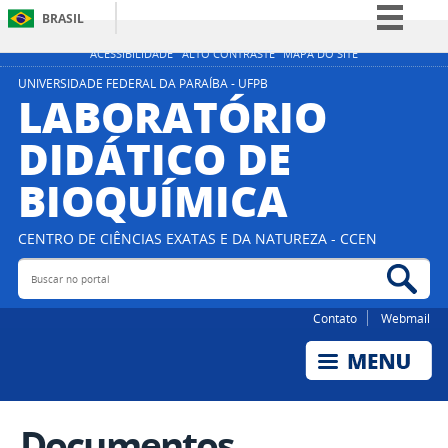
BRASIL
Simplifique!
ACESSIBILIDADE
ALTO CONTRASTE
MAPA DO SITE
Comunica BR
UNIVERSIDADE FEDERAL DA PARAÍBA - UFPB
LABORATÓRIO
Participe
DIDÁTICO DE
Acesso à informação
BIOQUÍMICA
Legislação
Canais
CENTRO DE CIÊNCIAS EXATAS E DA NATUREZA - CCEN
Buscar no portal
Bus
Contato
Webmail
Documentos