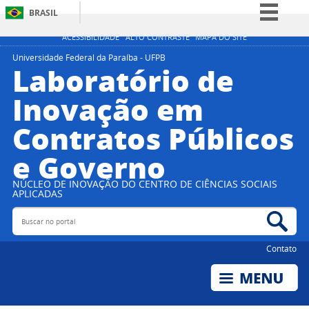
BRASIL
Simplifique!
ACESSIBILIDADE
ALTO CONTRASTE
MAPA DO SITE
Comunica BR
Universidade Federal da Paraíba - UFPB
Laboratório de
Participe
Inovação em
Acesso à informação
Contratos Públicos
Legislação
Canais
e Governo
NÚCLEO DE INOVAÇÃO DO CENTRO DE CIÊNCIAS SOCIAIS
APLICADAS
Buscar no portal
Bus
Contato