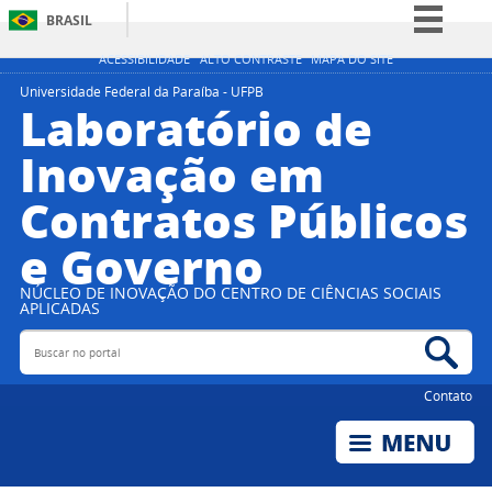
BRASIL
Simplifique!
ACESSIBILIDADE
ALTO CONTRASTE
MAPA DO SITE
Comunica BR
Universidade Federal da Paraíba - UFPB
Laboratório de
Participe
Inovação em
Acesso à informação
Contratos Públicos
Legislação
Canais
e Governo
NÚCLEO DE INOVAÇÃO DO CENTRO DE CIÊNCIAS SOCIAIS
APLICADAS
Buscar no portal
Bus
Contato