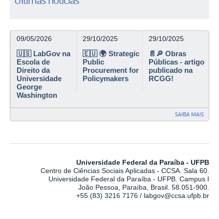
Últimas notícias
09/05/2026
29/10/2025
29/10/2025
🇺🇸 LabGov na
🇪🇺 🌍 Strategic
📄🔎 Obras
Escola de
Public
Públicas - artigo
Direito da
Procurement for
publicado na
Universidade
Policymakers
RCGG!
George
Washington
SAIBA MAIS
Universidade Federal da Paraíba - UFPB
Centro de Ciências Sociais Aplicadas - CCSA. Sala 60.
Universidade Federal da Paraíba - UFPB. Campus I
João Pessoa, Paraíba, Brasil. 58.051-900.
+55 (83) 3216 7176 / labgov@ccsa.ufpb.br