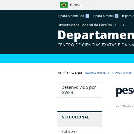
BRASIL
Ir para o conteúdo
1
Ir para o menu
2
Ir para
Universidade Federal da Paraíba - UFPB
Departament
CENTRO DE CIÊNCIAS EXATAS E DA N
VOCÊ ESTÁ AQUI:
PÁGINA INICIAL
>
ICONS
>
SIMPLE
pes
Desenvolvido por
GWEB
por
mateus
INSTITUCIONAL
Sobre o