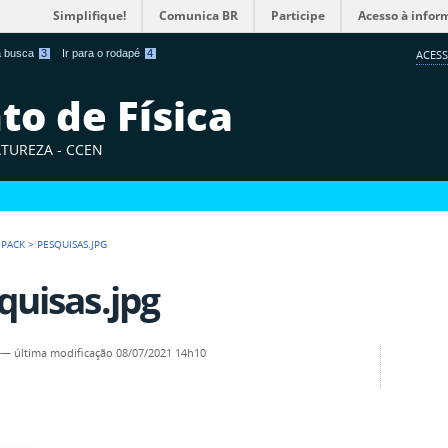
Simplifique!
Comunica BR
Participe
Acesso à infor
 a busca
3
Ir para o rodapé
4
ACESS
o de Física
ATUREZA - CCEN
 PACK
>
PESQUISAS.JPG
quisas.jpg
—
última modificação
08/07/2021 14h10