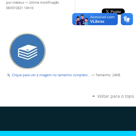
por
mateus
—
última modificação
08/07/2021 14h10
Clique para ver a imagem no tamanho completo…
—
Tamanho
: 24KB
Voltar para o topo