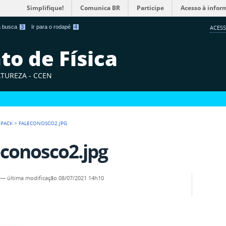
Simplifique!
Comunica BR
Participe
Acesso à infor
 a busca
3
Ir para o rodapé
4
ACESS
o de Física
ATUREZA - CCEN
 PACK
>
FALECONOSCO2.JPG
econosco2.jpg
—
última modificação
08/07/2021 14h10