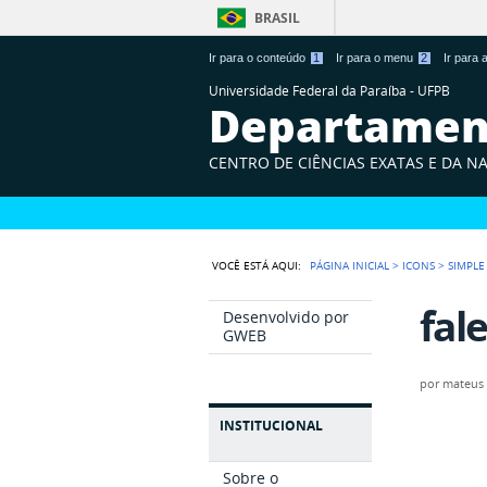
BRASIL
Ir para o conteúdo
1
Ir para o menu
2
Ir para
Universidade Federal da Paraíba - UFPB
Departament
CENTRO DE CIÊNCIAS EXATAS E DA N
VOCÊ ESTÁ AQUI:
PÁGINA INICIAL
>
ICONS
>
SIMPLE
fal
Desenvolvido por
GWEB
por
mateus
INSTITUCIONAL
Sobre o