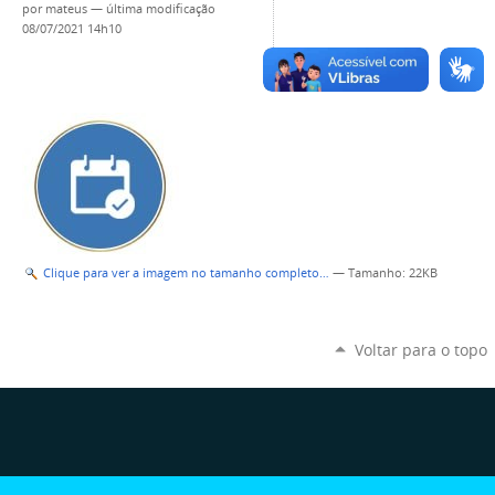
por
mateus
—
última modificação
08/07/2021 14h10
Clique para ver a imagem no tamanho completo…
—
Tamanho
: 22KB
Voltar para o topo