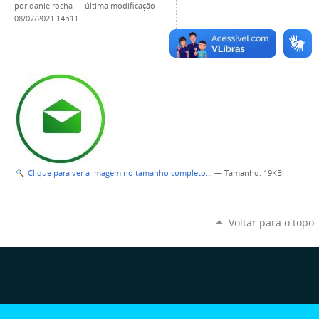
por
danielrocha
—
última modificação
08/07/2021 14h11
Clique para ver a imagem no tamanho completo…
—
Tamanho
: 19KB
Voltar para o topo