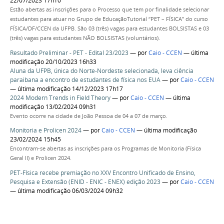
22/07/2023 17h10
Estão abertas as inscrições para o Processo que tem por finalidade selecionar
estudantes para atuar no Grupo de EducaçãoTutorial “PET – FÍSICA” do curso
FÍSICA/DF/CCEN da UFPB. São 03 (três) vagas para estudantes BOLSISTAS e 03
(três) vagas para estudantes NÃO BOLSISTAS (voluntários).
Resultado Preliminar - PET - Edital 23/2023
—
por
Caio - CCEN
— última
modificação 20/10/2023 16h33
Aluna da UFPB, única do Norte-Nordeste selecionada, leva ciência
paraibana a encontro de estudantes de física nos EUA
—
por
Caio - CCEN
— última modificação 14/12/2023 17h17
2024 Modern Trends in Field Theory
—
por
Caio - CCEN
— última
modificação 13/02/2024 09h31
Evento ocorre na cidade de João Pessoa de 04 a 07 de março.
Monitoria e Prolicen 2024
—
por
Caio - CCEN
— última modificação
23/02/2024 15h45
Encontram-se abertas as inscrições para os Programas de Monitoria (Física
Geral II) e Prolicen 2024.
PET-Física recebe premiação no XXV Encontro Unificado de Ensino,
Pesquisa e Extensão (ENID - ENIC - ENEX) edição 2023
—
por
Caio - CCEN
— última modificação 06/03/2024 09h32