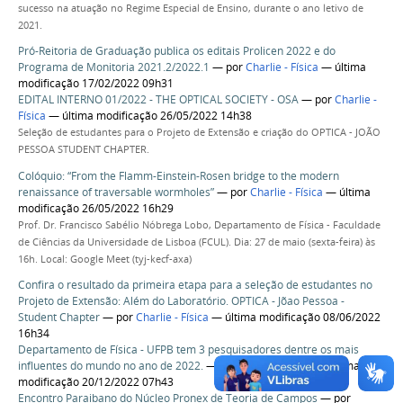
sucesso na atuação no Regime Especial de Ensino, durante o ano letivo de
2021.
Pró-Reitoria de Graduação publica os editais Prolicen 2022 e do
Programa de Monitoria 2021.2/2022.1
—
por
Charlie - Física
— última
modificação 17/02/2022 09h31
EDITAL INTERNO 01/2022 - THE OPTICAL SOCIETY - OSA
—
por
Charlie -
Física
— última modificação 26/05/2022 14h38
Seleção de estudantes para o Projeto de Extensão e criação do OPTICA - JOÃO
PESSOA STUDENT CHAPTER.
Colóquio: “From the Flamm-Einstein-Rosen bridge to the modern
renaissance of traversable wormholes”
—
por
Charlie - Física
— última
modificação 26/05/2022 16h29
Prof. Dr. Francisco Sabélio Nóbrega Lobo, Departamento de Física - Faculdade
de Ciências da Universidade de Lisboa (FCUL). Dia: 27 de maio (sexta-feira) às
16h. Local: Google Meet (tyj-kecf-axa)
Confira o resultado da primeira etapa para a seleção de estudantes no
Projeto de Extensão: Além do Laboratório. OPTICA - Jõao Pessoa -
Student Chapter
—
por
Charlie - Física
— última modificação 08/06/2022
16h34
Departamento de Física - UFPB tem 3 pesquisadores dentre os mais
influentes do mundo no ano de 2022.
—
por
Charlie - Física
— última
modificação 20/12/2022 07h43
Encontro Paraibano do Núcleo Pronex de Teoria de Campos
—
por