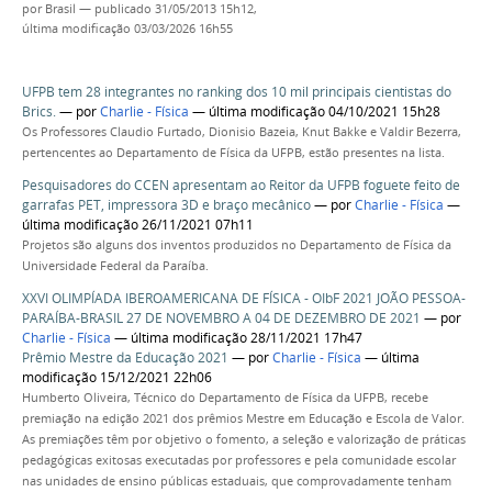
por
Brasil
—
publicado
31/05/2013 15h12,
última modificação
03/03/2026 16h55
UFPB tem 28 integrantes no ranking dos 10 mil principais cientistas do
Brics.
—
por
Charlie - Física
— última modificação 04/10/2021 15h28
Os Professores Claudio Furtado, Dionisio Bazeia, Knut Bakke e Valdir Bezerra,
pertencentes ao Departamento de Física da UFPB, estão presentes na lista.
Pesquisadores do CCEN apresentam ao Reitor da UFPB foguete feito de
garrafas PET, impressora 3D e braço mecânico
—
por
Charlie - Física
—
última modificação 26/11/2021 07h11
Projetos são alguns dos inventos produzidos no Departamento de Física da
Universidade Federal da Paraíba.
XXVI OLIMPÍADA IBEROAMERICANA DE FÍSICA - OIbF 2021 JOÃO PESSOA-
PARAÍBA-BRASIL 27 DE NOVEMBRO A 04 DE DEZEMBRO DE 2021
—
por
Charlie - Física
— última modificação 28/11/2021 17h47
Prêmio Mestre da Educação 2021
—
por
Charlie - Física
— última
modificação 15/12/2021 22h06
Humberto Oliveira, Técnico do Departamento de Física da UFPB, recebe
premiação na edição 2021 dos prêmios Mestre em Educação e Escola de Valor.
As premiações têm por objetivo o fomento, a seleção e valorização de práticas
pedagógicas exitosas executadas por professores e pela comunidade escolar
nas unidades de ensino públicas estaduais, que comprovadamente tenham