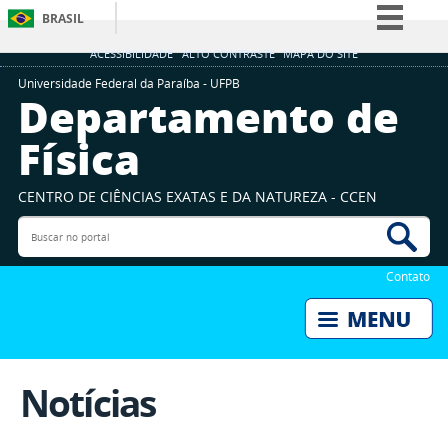
BRASIL
Simplifique!
ACESSIBILIDADE
ALTO CONTRASTE
MAPA DO SITE
Comunica BR
Universidade Federal da Paraíba - UFPB
Departamento de
Participe
Física
Acesso à informação
Legislação
CENTRO DE CIÊNCIAS EXATAS E DA NATUREZA - CCEN
Canais
Buscar no portal
Bus
Contato
Notícias