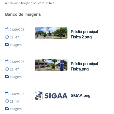
última modificação
13/10/2025 20h27
Banco de Imagens
por
publicado
01/09/2021
Prédio principal -
mateus
Física 2.png
22h47
Imagem
por
publicado
01/09/2021
Prédio principal -
mateus
Física.png
22h47
Imagem
por
publicado
01/09/2021
SIGAA.png
mateus
23h14
Imagem