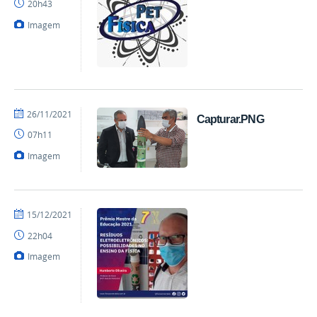
20h43
-
Física
Imagem
por
publicado
26/11/2021
Capturar.PNG
mateus
07h11
Imagem
por
publicado
15/12/2021
Charlie
22h04
-
Física
Imagem