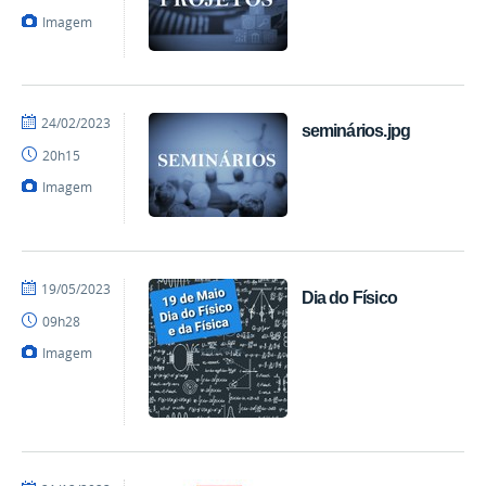
Imagem
por
publicado
24/02/2023
seminários.jpg
mateus
20h15
Imagem
por
publicado
19/05/2023
Dia do Físico
Charlie
09h28
-
Física
Imagem