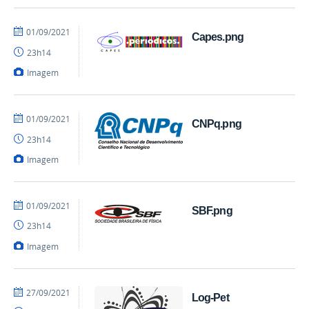
por
publicado
01/09/2021
Capes.png
mateus
23h14
Imagem
por
publicado
01/09/2021
CNPq.png
mateus
23h14
Imagem
por
publicado
01/09/2021
SBF.png
mateus
23h14
Imagem
por
publicado
27/09/2021
Log-Pet
Charlie