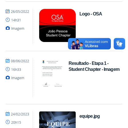
por
publicado
26/05/2022
Logo - OSA
Charlie
14h31
-
Física
Imagem
por
publicado
08/06/2022
Resultado - Etapa 1 -
Charlie
Student Chapter - Imagem
16h33
-
Física
Imagem
por
publicado
24/02/2023
equipe.jpg
mateus
20h15