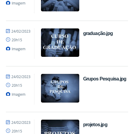
Imagem
por
publicado
24/02/2023
graduação.jpg
mateus
20h15
Imagem
por
publicado
24/02/2023
Grupos Pesquisa.jpg
mateus
20h15
Imagem
por
publicado
24/02/2023
projetos.jpg
mateus
20h15