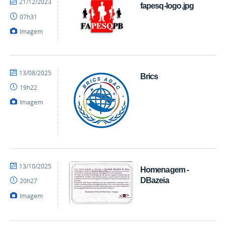
por
publicado
21/12/2023
fapesq-logo.jpg
mateus
07h31
Imagem
por
publicado
13/08/2025
Brics
Caio
19h22
-
CCEN
Imagem
por
publicado
13/10/2025
Homenagem -
Caio
DBazeia
20h27
-
CCEN
Imagem