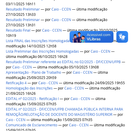
03/11/2025 16h11
Resultado Preliminar
—
por
Caio - CCEN
— última modificação
27/10/2025 13h33
Resultado Preliminar
—
por
Caio - CCEN
— última modificação
27/10/2025 13h31
Resultado Final
—
por
Caio - CCEN
— última modificação 20/10/2025
10h19
Lista FINAL das Inscrições Homologadas
—
por
Caio - CCEN
— última
modificação 14/10/2025 12h58
Lista Preliminar das Inscrições Homologadas
—
por
Caio - CCEN
—
última modificação 06/10/2025 16h28
Resultado Preliminar referente ao EDITAL no 02/2025 - DF/CCEN/UFPB
—
por
Caio - CCEN
— última modificação 05/10/2025 13h08
Apresentação - Plano de Trabalho
—
por
Caio - CCEN
— última
modificação 25/09/2025 20h59
Retificação 4
—
por
Caio - CCEN
— última modificação 24/09/2025 19h55
Homologação das Inscrições
—
por
Caio - CCEN
— última modificação
21/09/2025 16h26
EDITAL nº 02/2025 - Retificação I
—
por
Caio - CCEN
— última
modificação 15/09/2025 07h35
EDITAL nº 02/2025 - DF/CCEN/UFPB CHAMADA PÚBLICA INTERNA PARA
REMOÇÃO/RELOTAÇÃO DE DOCENTE DO MAGISTÉRIO SUPERIOR
—
por
Caio - CCEN
— última modificação 15/09/2025 07h35
Comunicado de Esclarecimento
—
por
Caio - CCEN
— última modificação
15/09/2025 07h35