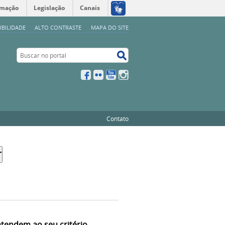
rmação
Legislação
Canais
IBILIDADE
ALTO CONTRASTE
MAPA DO SITE
Buscar no portal
Buscar no portal
Facebook
Flickr
YouTube
Instagram
Contato
atendem ao seu critério.