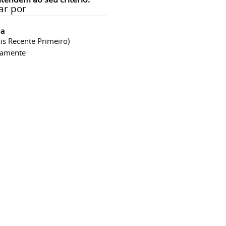
ar por
ia
is Recente Primeiro)
camente