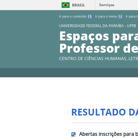
Serviços
BRASIL
Ir para o conteúdo
1
Ir para o menu
2
Ir para
UNIVERSIDADE FEDERAL DA PARAÍBA - UFPB
Espaços par
Professor de
CENTRO DE CIÊNCIAS HUMANAS, LETR
RESULTADO D
Abertas inscrições para b