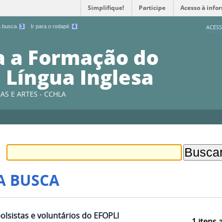
Simplifique!
Participe
Acesso à info
 a busca
3
Ir para o rodapé
4
ACESS
a a Formação do
 Língua Inglesa
AS E ARTES - CCHLA
A BUSCA
olsistas e voluntários do EFOPLI
1
itens 