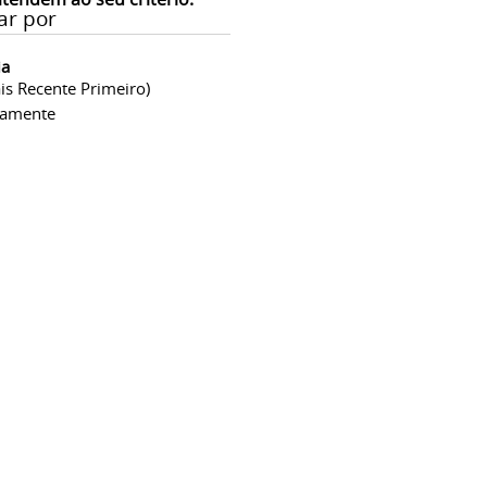
ar por
ia
is Recente Primeiro)
camente