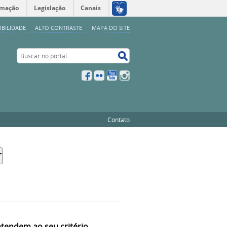
rmação
Legislação
Canais
IBILIDADE
ALTO CONTRASTE
MAPA DO SITE
Buscar no portal
Buscar no portal
Facebook
Flickr
YouTube
Instagram
Contato
atendem ao seu critério.