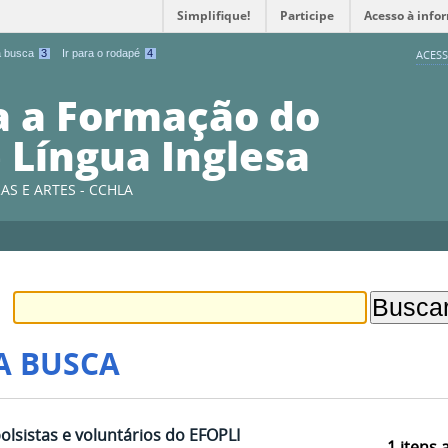
Simplifique!
Participe
Acesso à info
 a busca
3
Ir para o rodapé
4
ACESS
a a Formação do
 Língua Inglesa
AS E ARTES - CCHLA
A BUSCA
olsistas e voluntários do EFOPLI
1
itens 