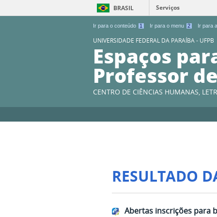
Serviços
BRASIL
Ir para o conteúdo
1
Ir para o menu
2
Ir para
UNIVERSIDADE FEDERAL DA PARAÍBA - UFPB
Espaços par
Professor de
CENTRO DE CIÊNCIAS HUMANAS, LETR
RESULTADO D
Abertas inscrições para b