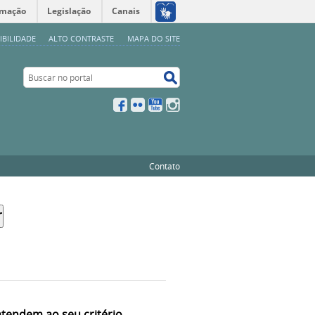
rmação
Legislação
Canais
IBILIDADE
ALTO CONTRASTE
MAPA DO SITE
Buscar no portal
Buscar no portal
Facebook
Flickr
YouTube
Instagram
Contato
atendem ao seu critério.