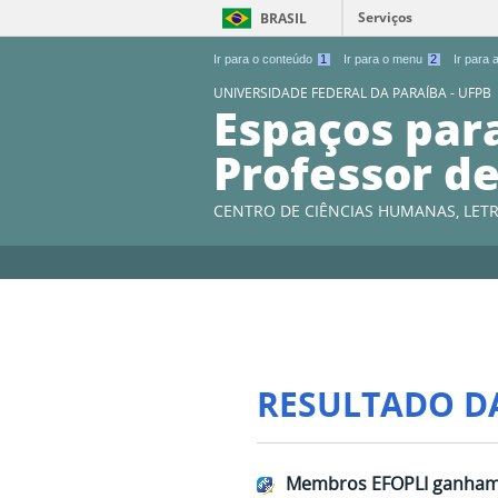
Serviços
BRASIL
Ir para o conteúdo
1
Ir para o menu
2
Ir para
UNIVERSIDADE FEDERAL DA PARAÍBA - UFPB
Espaços par
Professor de
CENTRO DE CIÊNCIAS HUMANAS, LETR
RESULTADO D
Membros EFOPLI ganham b