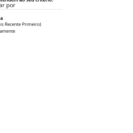
ar por
ia
is Recente Primeiro)
camente