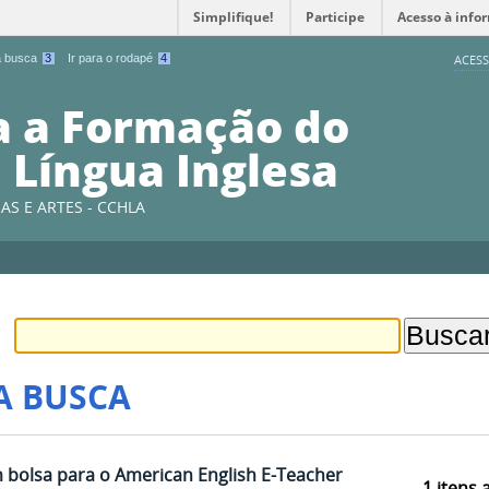
Simplifique!
Participe
Acesso à info
 a busca
3
Ir para o rodapé
4
ACESS
a a Formação do
 Língua Inglesa
AS E ARTES - CCHLA
A BUSCA
olsa para o American English E-Teacher
1
itens 