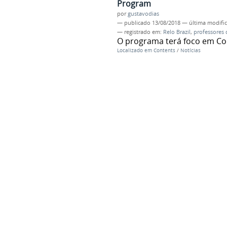
Program
por
gustavodias
—
publicado
13/08/2018
—
última modifi
— registrado em:
Relo Brazil
,
professores 
O programa terá foco em Co
Localizado em
Contents
/
Notícias