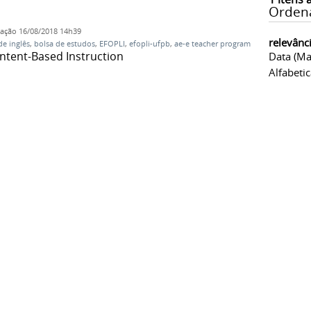
Orden
cação
16/08/2018 14h39
relevânc
de inglês
,
bolsa de estudos
,
EFOPLI
,
efopli-ufpb
,
ae-e teacher program
ntent-Based Instruction
Data (ma
Alfabeti