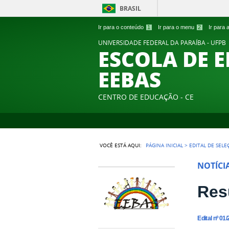
BRASIL
Ir para o conteúdo
1
Ir para o menu
2
Ir para
UNIVERSIDADE FEDERAL DA PARAÍBA - UFPB
ESCOLA DE 
EEBAS
CENTRO DE EDUCAÇÃO - CE
VOCÊ ESTÁ AQUI:
PÁGINA INICIAL
>
EDITAL DE SELE
NOTÍCI
Res
Edital nº 0