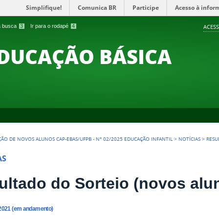
Simplifique!
Comunica BR
Participe
Acesso à infor
 a busca
3
Ir para o rodapé
4
ACESS
EDUCAÇÃO BÁSICA
ÇÃO DE NOVOS ALUNOS CAP-EBAS/UFPB - N° 02/2025 EDUCAÇÃO INFANTIL
>
NOTÍCIAS
>
RESU
AS
ultado do Sorteio (novos alu
1/2021 (em andamento)