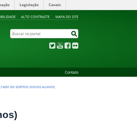
mação
Legislação
Canais
IBILIDADE
ALTO CONTRASTE
MAPA DO SITE
Buscar no portal
Buscar no portal
Twitter
YouTube
Facebook
Flickr
Contato
LTADO DO SORTEIO (NOVOS ALUNOS)
nos)