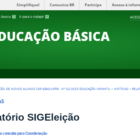
Simplifique!
Comunica BR
Participe
Acesso à infor
 a busca
3
Ir para o rodapé
4
ACESS
EDUCAÇÃO BÁSICA
ÇÃO DE NOVOS ALUNOS CAP-EBAS/UFPB - N° 02/2025 EDUCAÇÃO INFANTIL
>
NOTÍCIAS
>
RELA
AS
atório SIGEleição
a consulta para Coordenação