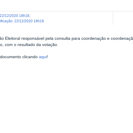
22/12/2020 18h18
,
dificação
:
22/12/2020 18h18
o Eleitoral responsável pela consulta para coordenação e coordenação 
o, com o resultado da votação.
 documento clicando
aqui
!