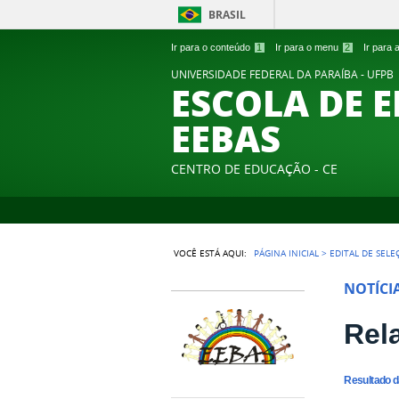
BRASIL
Ir para o conteúdo
1
Ir para o menu
2
Ir para
UNIVERSIDADE FEDERAL DA PARAÍBA - UFPB
ESCOLA DE 
EEBAS
CENTRO DE EDUCAÇÃO - CE
VOCÊ ESTÁ AQUI:
PÁGINA INICIAL
>
EDITAL DE SELE
NOTÍCI
Rel
Resultado d