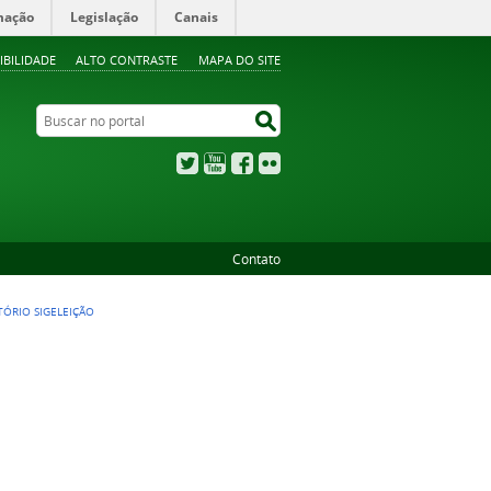
mação
Legislação
Canais
IBILIDADE
ALTO CONTRASTE
MAPA DO SITE
Buscar no portal
Buscar no portal
Twitter
YouTube
Facebook
Flickr
Contato
TÓRIO SIGELEIÇÃO