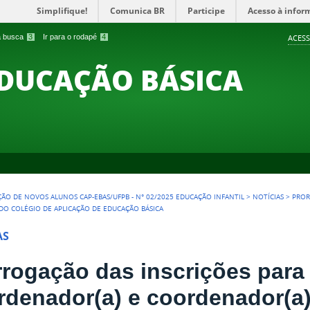
Simplifique!
Comunica BR
Participe
Acesso à infor
 a busca
3
Ir para o rodapé
4
ACESS
EDUCAÇÃO BÁSICA
ÇÃO DE NOVOS ALUNOS CAP-EBAS/UFPB - N° 02/2025 EDUCAÇÃO INFANTIL
>
NOTÍCIAS
>
PROR
DO COLÉGIO DE APLICAÇÃO DE EDUCAÇÃO BÁSICA
AS
rrogação das inscrições para
rdenador(a) e coordenador(a)