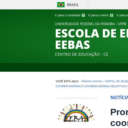
BRASIL
Ir para o conteúdo
1
Ir para o menu
2
Ir para
UNIVERSIDADE FEDERAL DA PARAÍBA - UFPB
ESCOLA DE 
EEBAS
CENTRO DE EDUCAÇÃO - CE
VOCÊ ESTÁ AQUI:
PÁGINA INICIAL
>
EDITAL DE SELE
COORDENADOR(A) E COORDENADOR(A) ADJUNTO(A) 
NOTÍCI
Pro
coo