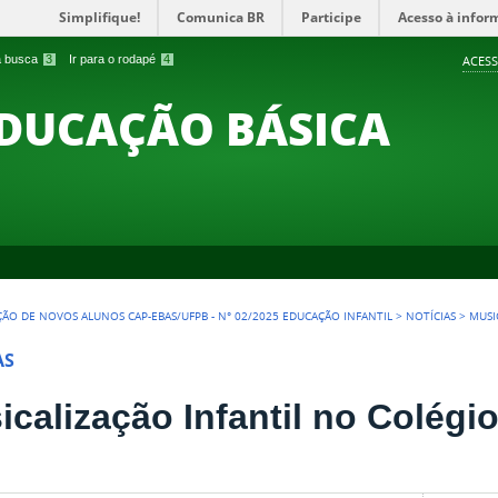
Simplifique!
Comunica BR
Participe
Acesso à infor
 a busca
3
Ir para o rodapé
4
ACESS
EDUCAÇÃO BÁSICA
ÇÃO DE NOVOS ALUNOS CAP-EBAS/UFPB - N° 02/2025 EDUCAÇÃO INFANTIL
>
NOTÍCIAS
>
MUSI
AS
icalização Infantil no Colégi