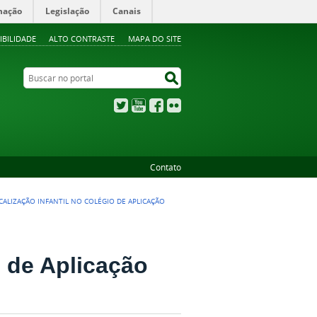
mação
Legislação
Canais
IBILIDADE
ALTO CONTRASTE
MAPA DO SITE
Buscar no portal
Buscar no portal
Twitter
YouTube
Facebook
Flickr
Contato
CALIZAÇÃO INFANTIL NO COLÉGIO DE APLICAÇÃO
o de Aplicação