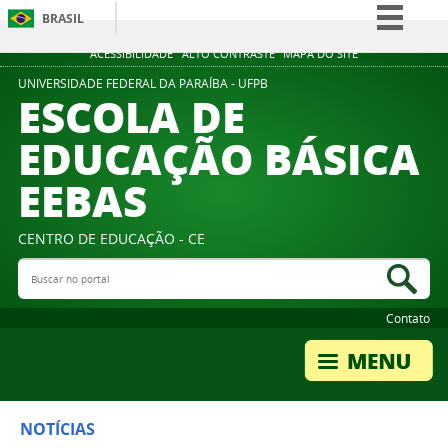
BRASIL
Simplifique!
ACESSIBILIDADE
ALTO CONTRASTE
MAPA DO SITE
Comunica BR
UNIVERSIDADE FEDERAL DA PARAÍBA - UFPB
ESCOLA DE
Participe
EDUCAÇÃO BÁSICA
Acesso à informação
EEBAS
Legislação
Canais
CENTRO DE EDUCAÇÃO - CE
Buscar no portal
Bus
Contato
NOTÍCIAS