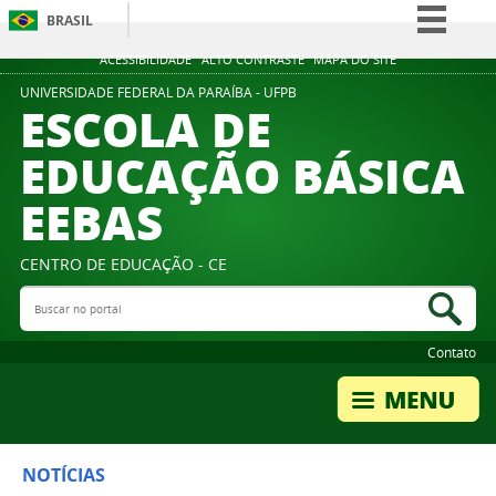
BRASIL
Simplifique!
ACESSIBILIDADE
ALTO CONTRASTE
MAPA DO SITE
Comunica BR
UNIVERSIDADE FEDERAL DA PARAÍBA - UFPB
ESCOLA DE
Participe
EDUCAÇÃO BÁSICA
Acesso à informação
EEBAS
Legislação
Canais
CENTRO DE EDUCAÇÃO - CE
Buscar no portal
Bus
Contato
NOTÍCIAS