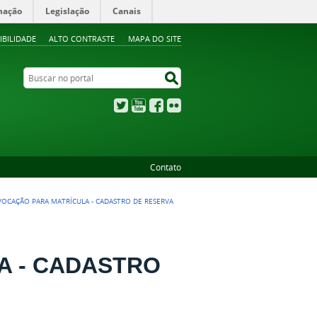
mação
Legislação
Canais
IBILIDADE
ALTO CONTRASTE
MAPA DO SITE
Buscar no portal
Buscar no portal
Twitter
YouTube
Facebook
Flickr
Contato
OCAÇÃO PARA MATRÍCULA - CADASTRO DE RESERVA
A - CADASTRO