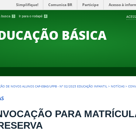
Simplifique!
Comunica BR
Participe
Acesso à infor
 a busca
3
Ir para o rodapé
4
ACESS
EDUCAÇÃO BÁSICA
ÇÃO DE NOVOS ALUNOS CAP-EBAS/UFPB - N° 02/2025 EDUCAÇÃO INFANTIL
>
NOTÍCIAS
>
CONV
AS
VOCAÇÃO PARA MATRÍCUL
RESERVA