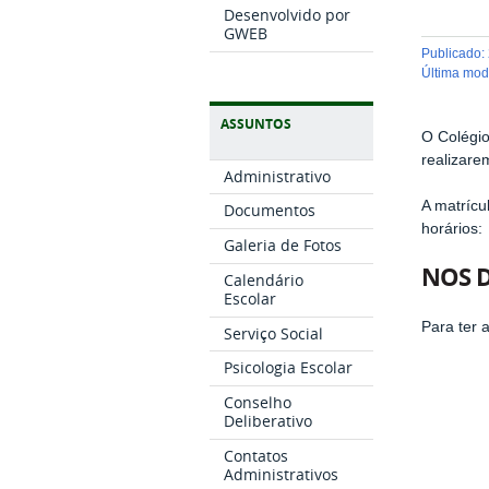
Desenvolvido por
GWEB
publicado
:
última mo
ASSUNTOS
O Colégio
realizare
Administrativo
A matrícu
Documentos
horários
Galeria de Fotos
NOS DI
Calendário
Escolar
Para ter 
Serviço Social
Psicologia Escolar
Conselho
Deliberativo
Contatos
Administrativos