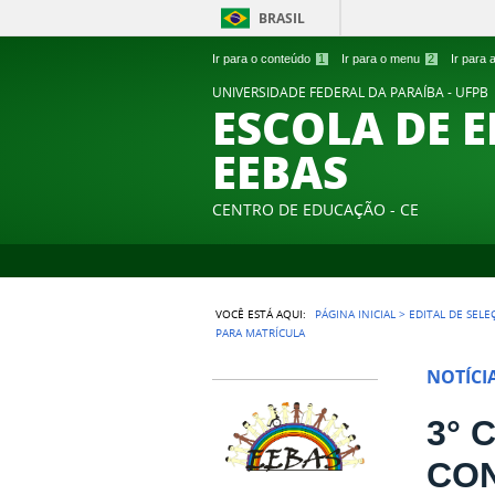
BRASIL
Ir para o conteúdo
1
Ir para o menu
2
Ir para
UNIVERSIDADE FEDERAL DA PARAÍBA - UFPB
ESCOLA DE 
EEBAS
CENTRO DE EDUCAÇÃO - CE
VOCÊ ESTÁ AQUI:
PÁGINA INICIAL
>
EDITAL DE SELE
PARA MATRÍCULA
NOTÍCI
3° 
CO