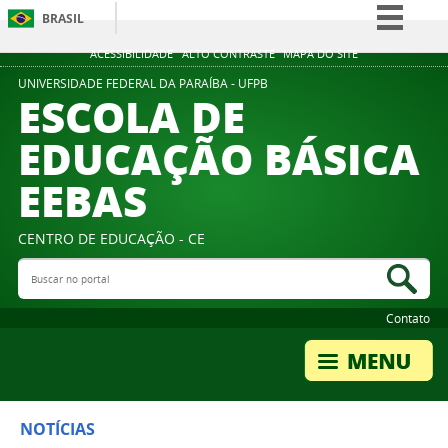
BRASIL
Simplifique!
ACESSIBILIDADE
ALTO CONTRASTE
MAPA DO SITE
Comunica BR
UNIVERSIDADE FEDERAL DA PARAÍBA - UFPB
ESCOLA DE
Participe
EDUCAÇÃO BÁSICA
Acesso à informação
EEBAS
Legislação
Canais
CENTRO DE EDUCAÇÃO - CE
Buscar no portal
Bus
Contato
NOTÍCIAS