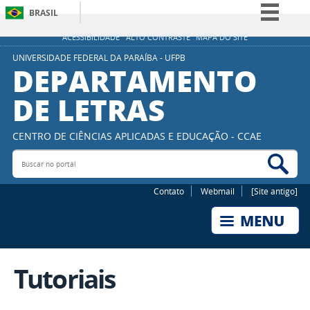
BRASIL
Simplifique!
ACESSIBILIDADE
ALTO CONTRASTE
MAPA DO SITE
Comunica BR
UNIVERSIDADE FEDERAL DA PARAÍBA - UFPB
DEPARTAMENTO
Participe
DE LETRAS
Acesso à informação
Legislação
CENTRO DE CIÊNCIAS APLICADAS E EDUCAÇÃO - CCAE
Canais
Buscar no portal
Bus
Contato
Webmail
[Site antigo]
Tutoriais