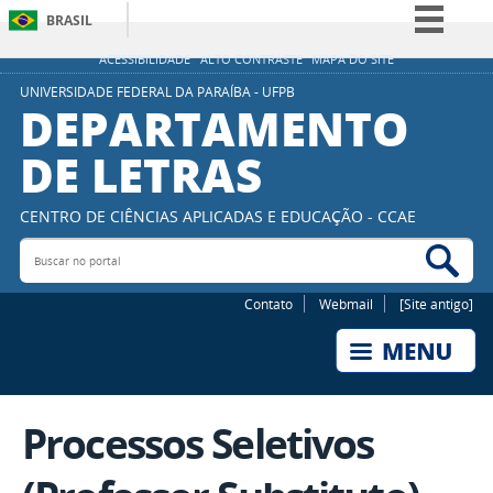
BRASIL
Simplifique!
ACESSIBILIDADE
ALTO CONTRASTE
MAPA DO SITE
Comunica BR
UNIVERSIDADE FEDERAL DA PARAÍBA - UFPB
DEPARTAMENTO
Participe
DE LETRAS
Acesso à informação
Legislação
CENTRO DE CIÊNCIAS APLICADAS E EDUCAÇÃO - CCAE
Canais
Buscar no portal
Bus
Contato
Webmail
[Site antigo]
Processos Seletivos