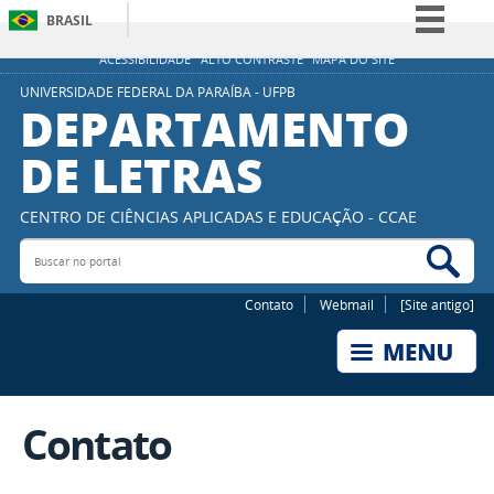
BRASIL
Simplifique!
ACESSIBILIDADE
ALTO CONTRASTE
MAPA DO SITE
Comunica BR
UNIVERSIDADE FEDERAL DA PARAÍBA - UFPB
DEPARTAMENTO
Participe
DE LETRAS
Acesso à informação
Legislação
CENTRO DE CIÊNCIAS APLICADAS E EDUCAÇÃO - CCAE
Canais
Buscar no portal
Bus
Contato
Webmail
[Site antigo]
Contato