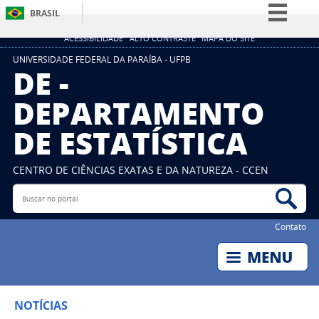
BRASIL
Simplifique!
ACESSIBILIDADE
ALTO CONTRASTE
MAPA DO SITE
Comunica BR
UNIVERSIDADE FEDERAL DA PARAÍBA - UFPB
DE -
Participe
DEPARTAMENTO
Acesso à informação
DE ESTATÍSTICA
Legislação
Canais
CENTRO DE CIÊNCIAS EXATAS E DA NATUREZA - CCEN
Buscar no portal
Bus
Contato
NOTÍCIAS