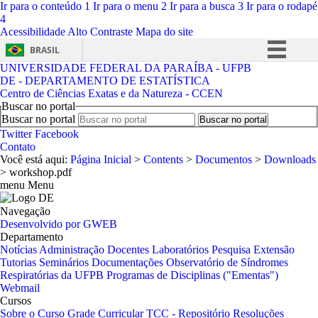
Ir para o conteúdo
1
Ir para o menu
2
Ir para a busca
3
Ir para o rodapé
4
Acessibilidade
Alto Contraste
Mapa do site
BRASIL
UNIVERSIDADE FEDERAL DA PARAÍBA - UFPB
Simplifique!
DE - DEPARTAMENTO DE ESTATÍSTICA
Centro de Ciências Exatas e da Natureza - CCEN
Comunica BR
Buscar no portal
Participe
Buscar no portal
Twitter
Facebook
Acesso à informação
Contato
Você está aqui:
Página Inicial
>
Contents
>
Documentos
>
Downloads
Legislação
>
workshop.pdf
menu
Menu
Canais
Navegação
Desenvolvido por GWEB
Departamento
Notícias
Administração
Docentes
Laboratórios
Pesquisa
Extensão
Tutorias
Seminários
Documentações
Observatório de Síndromes
Respiratórias da UFPB
Programas de Disciplinas ("Ementas")
Webmail
Cursos
Sobre o Curso
Grade Curricular
TCC - Repositório
Resoluções