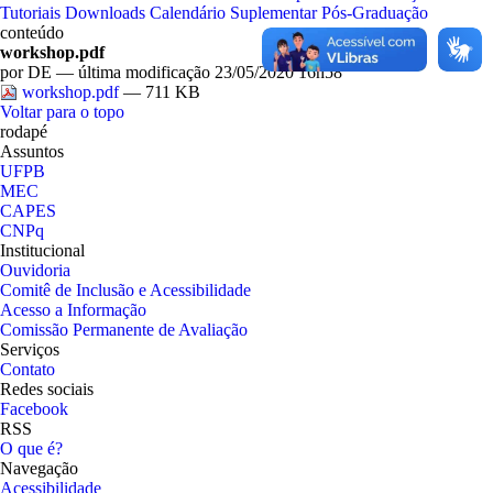
Tutoriais
Downloads
Calendário Suplementar
Pós-Graduação
conteúdo
workshop.pdf
por
DE
—
última modificação
23/05/2020 16h58
workshop.pdf
— 711 KB
Voltar para o topo
rodapé
Assuntos
UFPB
MEC
CAPES
CNPq
Institucional
Ouvidoria
Comitê de Inclusão e Acessibilidade
Acesso a Informação
Comissão Permanente de Avaliação
Serviços
Contato
Redes sociais
Facebook
RSS
O que é?
Navegação
Acessibilidade