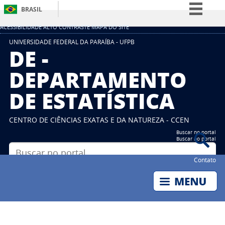
BRASIL
Simplifique!
ACESSIBILIDADE
ALTO CONTRASTE
MAPA DO SITE
Comunica BR
UNIVERSIDADE FEDERAL DA PARAÍBA - UFPB
DE -
Participe
DEPARTAMENTO
Acesso à informação
DE ESTATÍSTICA
Legislação
Canais
CENTRO DE CIÊNCIAS EXATAS E DA NATUREZA - CCEN
Buscar no portal
Buscar no portal
Contato