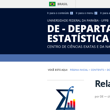
BRASIL
Ir para o conteúdo
1
Ir para o menu
2
Ir para
UNIVERSIDADE FEDERAL DA PARAÍBA - UFPB
DE - DEPAR
ESTATÍSTICA
CENTRO DE CIÊNCIAS EXATAS E DA N
VOCÊ ESTÁ AQUI:
PÁGINA INICIAL
>
CONTENTS
>
D
Rel
por
DE
—
ú