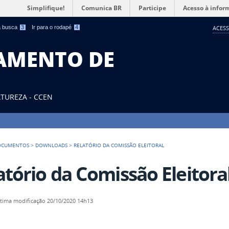
Simplifique!
Comunica BR
Participe
Acesso à infor
 a busca
3
Ir para o rodapé
4
ACESS
TAMENTO DE
ATUREZA - CCEN
OCUMENTOS
>
DOWNLOADS
>
RELATÓRIO DA COMISSÃO ELEITORAL
atório da Comissão Eleitora
ltima modificação
20/10/2020 14h13