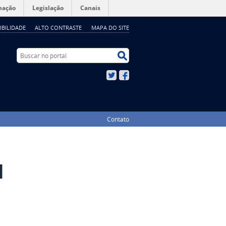
mação
Legislação
Canais
IBILIDADE
ALTO CONTRASTE
MAPA DO SITE
Buscar no portal
Buscar no portal
Twitter
Facebook
Contato
l